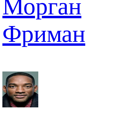
Морган
Фриман