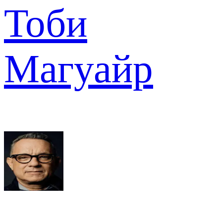
Тоби
Магуайр