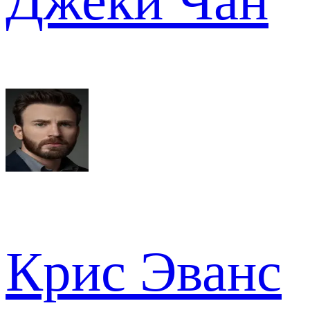
Джеки Чан
Крис Эванс