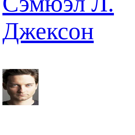
Сэмюэл Л.
Джексон