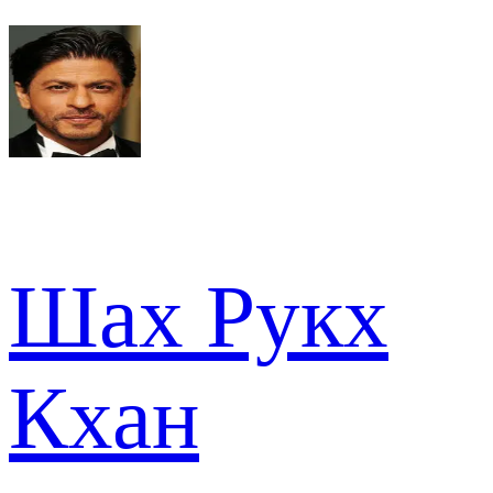
Шах Рукх
Кхан