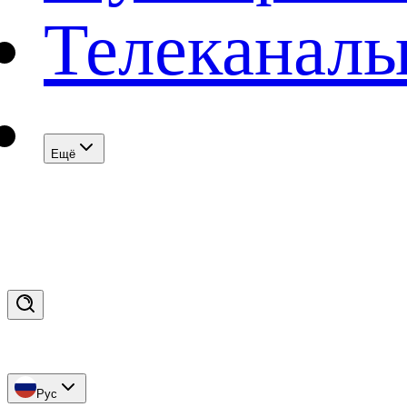
Телеканал
Eщё
Рус