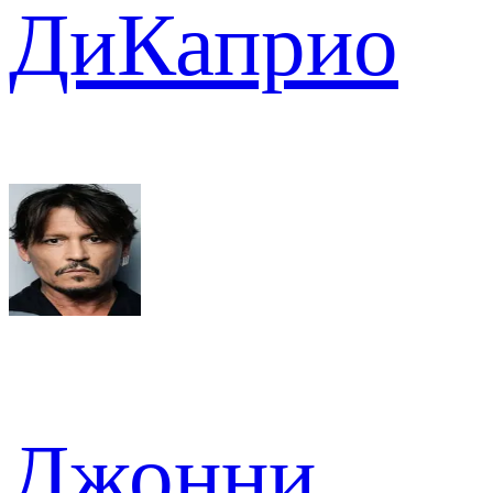
ДиКаприо
Джонни