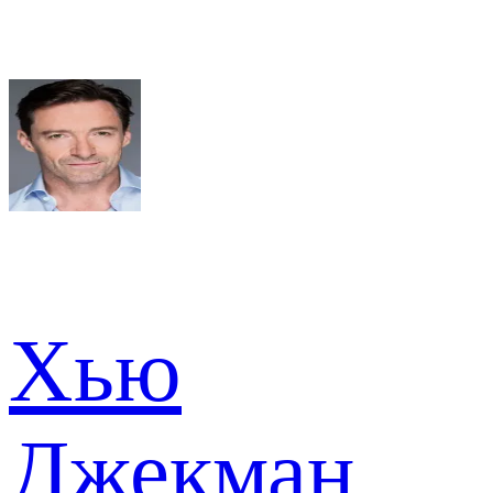
Хью
Джекман