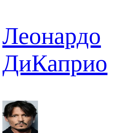
Леонардо
ДиКаприо