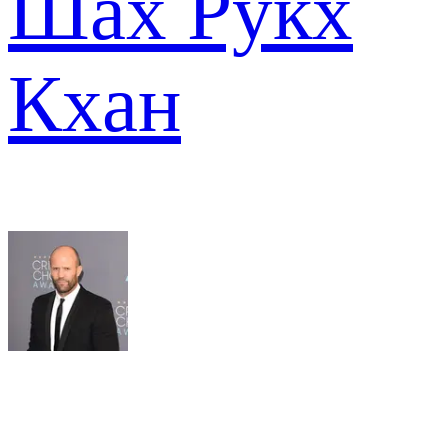
Шах Рукх
Кхан