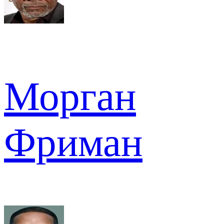
Морган
Фриман