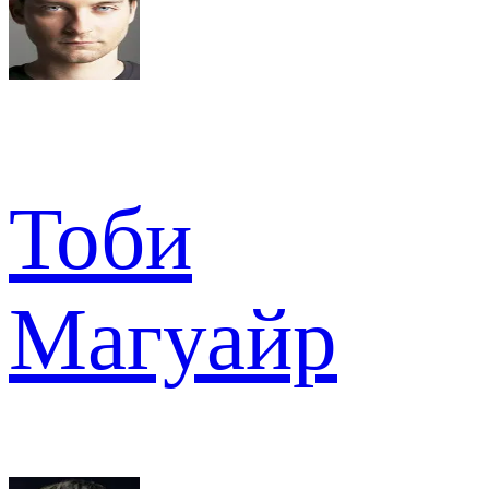
Тоби
Магуайр