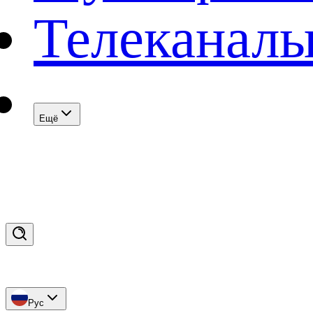
Телеканал
Eщё
Рус