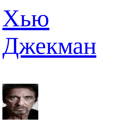
Хью
Джекман