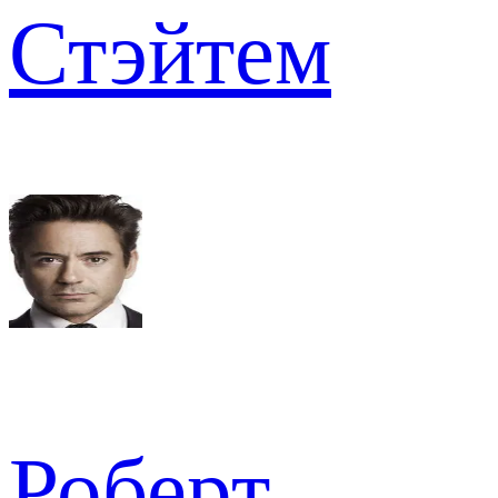
Стэйтем
Роберт