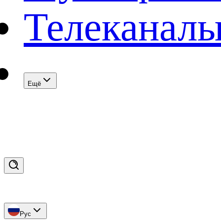
Телеканал
Eщё
Рус