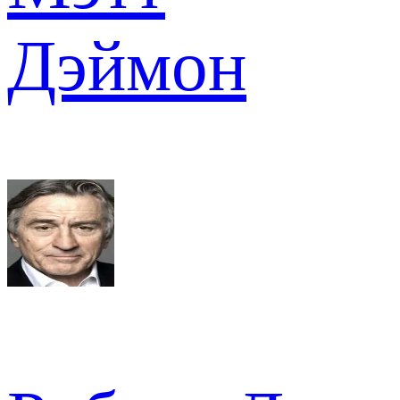
Дэймон