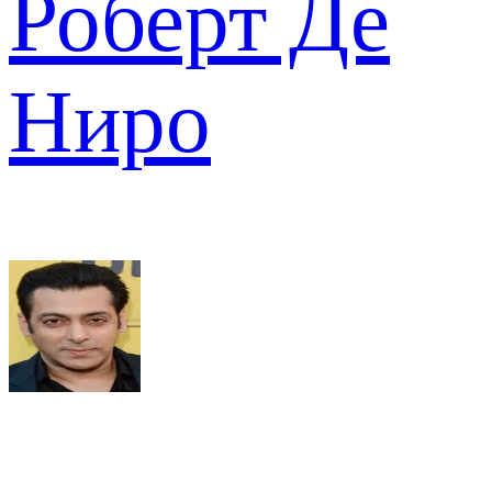
Роберт Де
Ниро