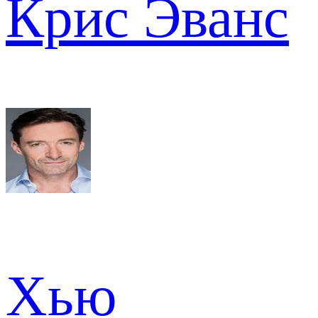
Крис Эванс
Хью