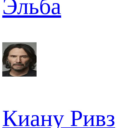
Эльба
Киану Ривз