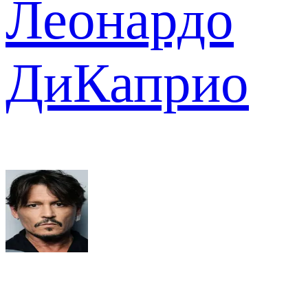
Леонардо
ДиКаприо