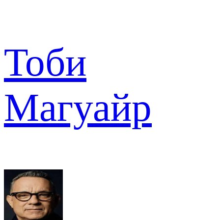
Тоби
Магуайр