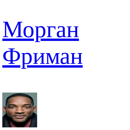
Морган
Фриман