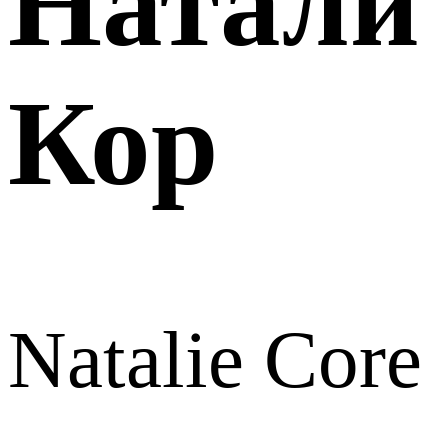
Натали
Кор
Natalie Core