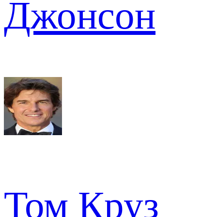
Джонсон
Том Круз