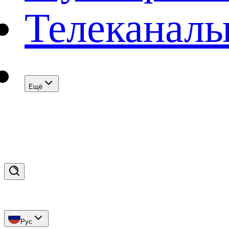
Телеканал
Eщё
Рус