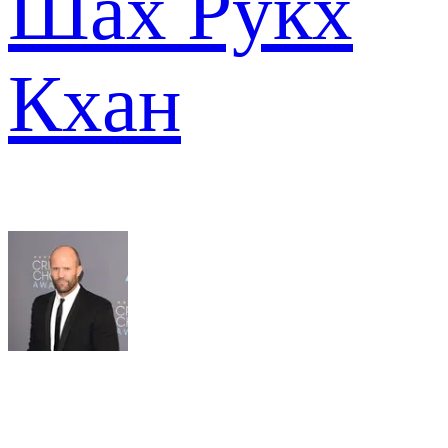
Шах Рукх
Кхан