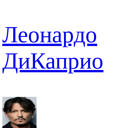
Леонардо
ДиКаприо