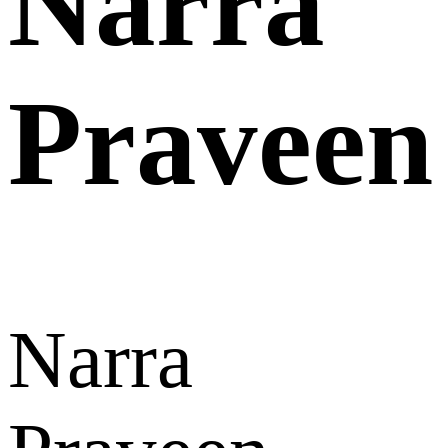
Narra
Praveen
Narra