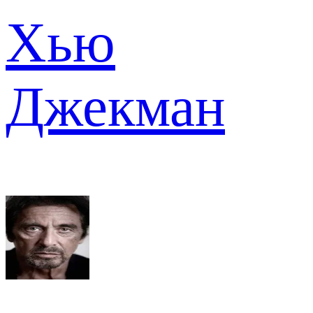
Хью
Джекман