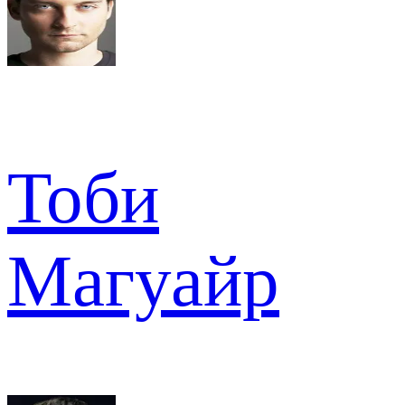
Тоби
Магуайр