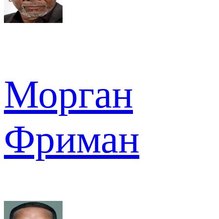
Морган
Фриман