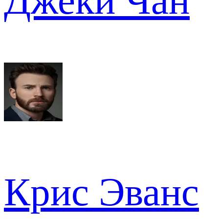
Джеки Чан
Крис Эванс