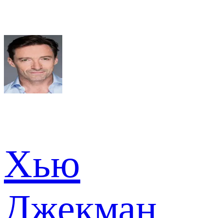
Хью
Джекман