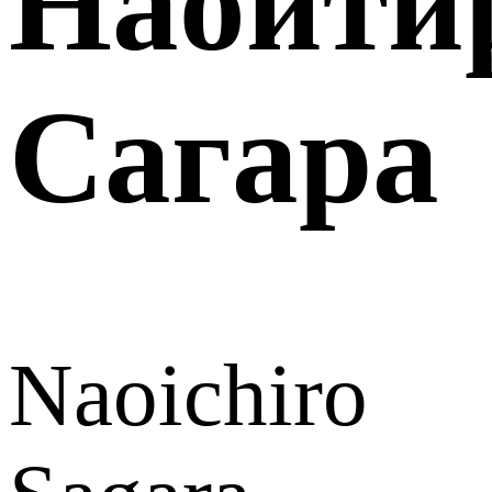
Наоити
Сагара
Naoichiro