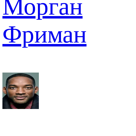
Морган
Фриман