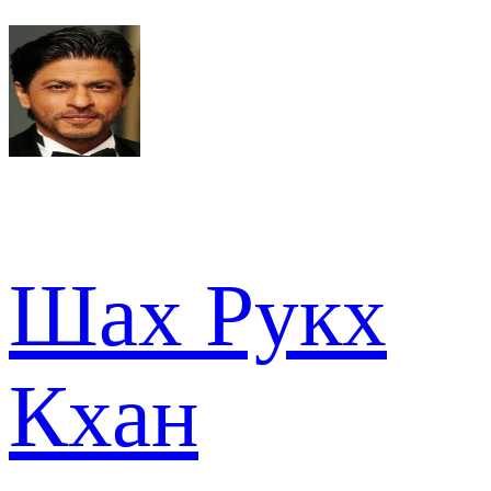
Шах Рукх
Кхан