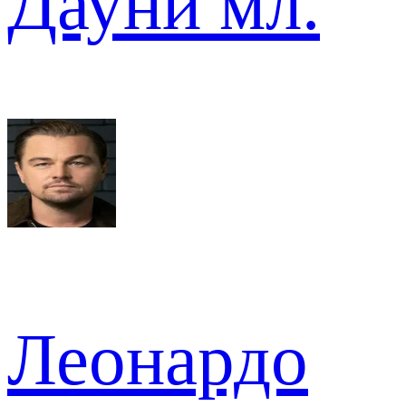
Дауни мл.
Леонардо