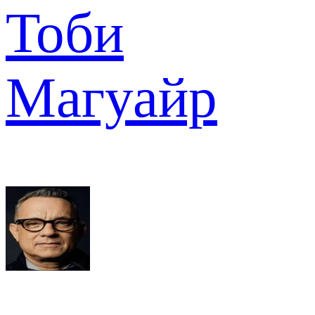
Тоби
Магуайр