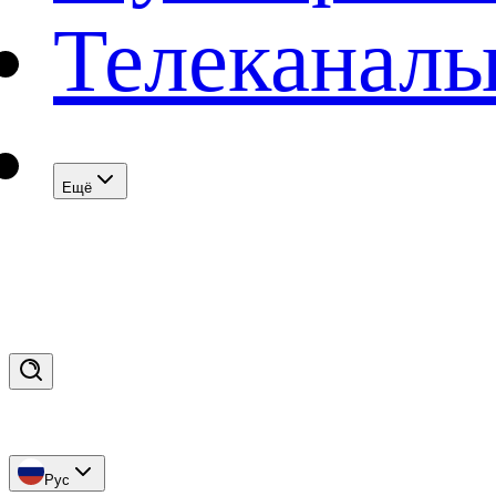
Телеканал
Eщё
Рус