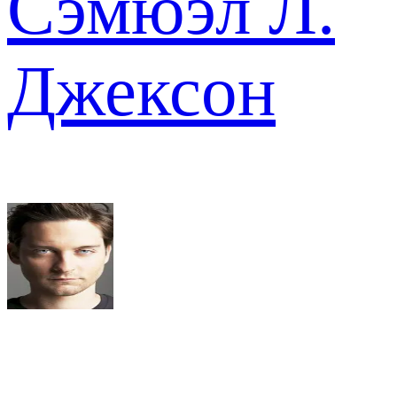
Сэмюэл Л.
Джексон