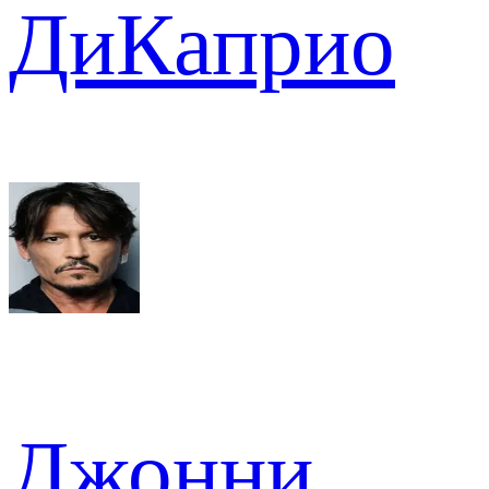
ДиКаприо
Джонни