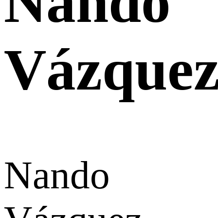
Nando
Vázque
Nando