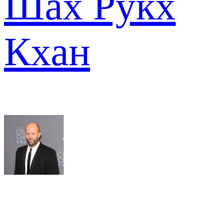
Шах Рукх
Кхан