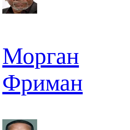
Морган
Фриман