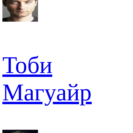
Тоби
Магуайр