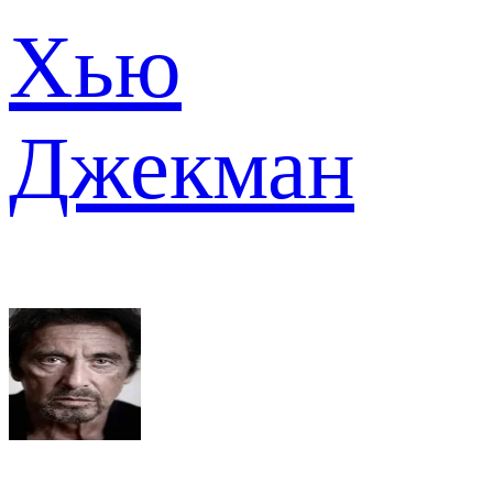
Хью
Джекман