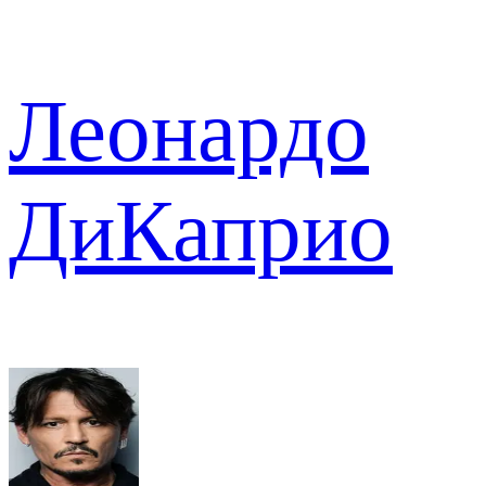
Леонардо
ДиКаприо