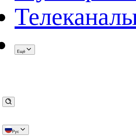
Телеканал
Eщё
Рус