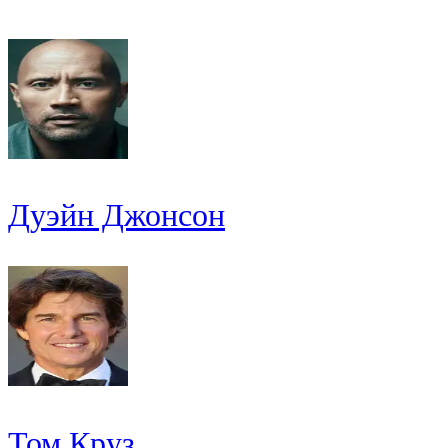
Дуэйн Джонсон
Том Круз