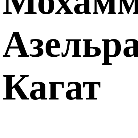
Мохамм
Азельр
Кагат