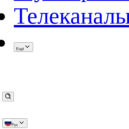
Телеканал
Eщё
Рус