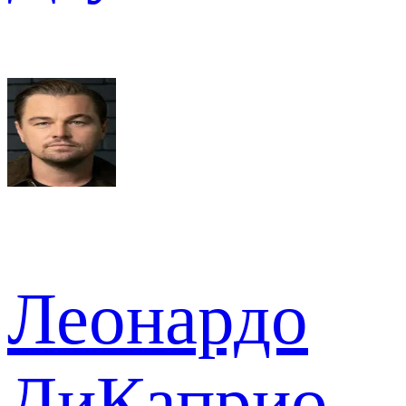
Леонардо
ДиКаприо