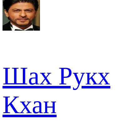
Шах Рукх
Кхан