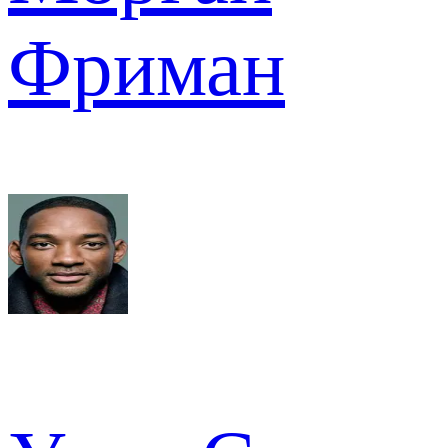
Фриман