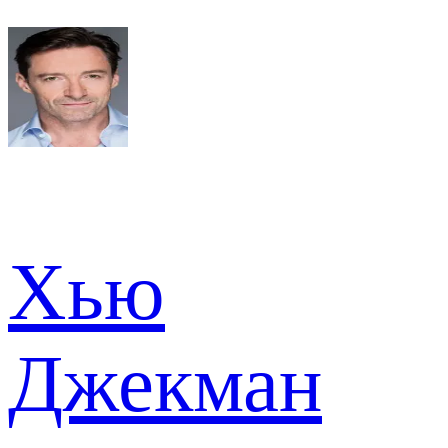
Хью
Джекман