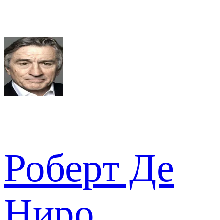
Роберт Де
Ниро