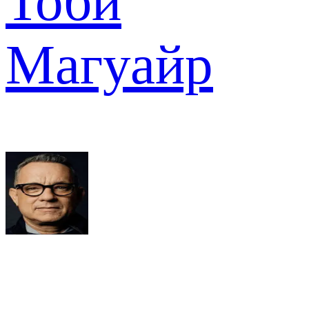
Тоби
Магуайр