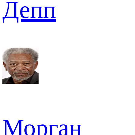
Депп
Морган