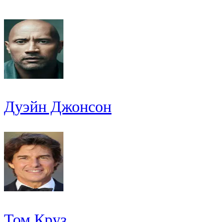
Дуэйн Джонсон
Том Круз