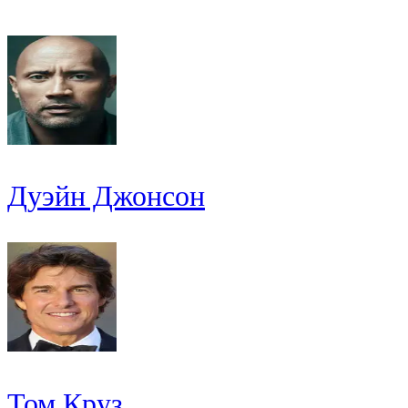
Дуэйн Джонсон
Том Круз