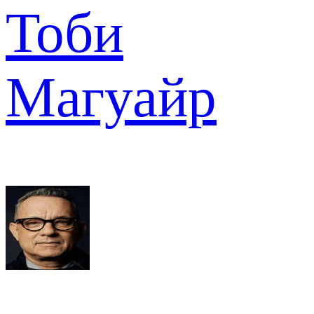
Тоби
Магуайр