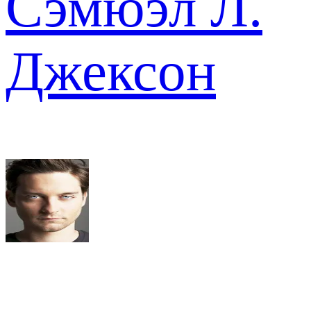
Сэмюэл Л.
Джексон