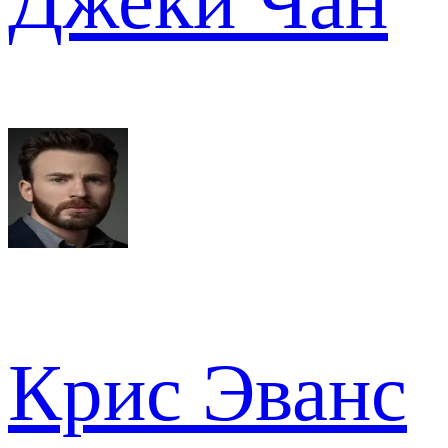
Джеки Чан
Крис Эванс