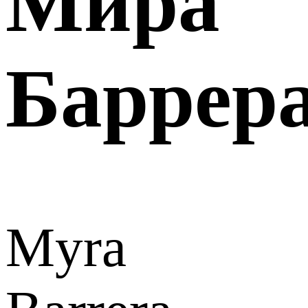
Мира
Баррер
Myra