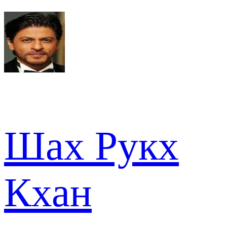
Шах Рукх
Кхан