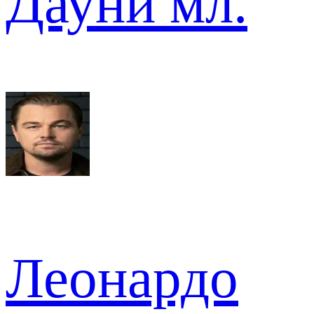
Дауни мл.
Леонардо