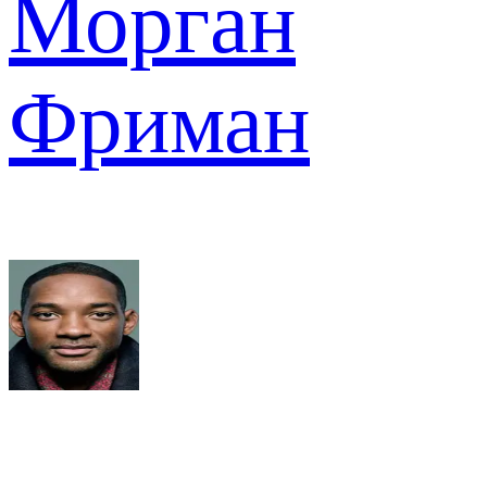
Морган
Фриман