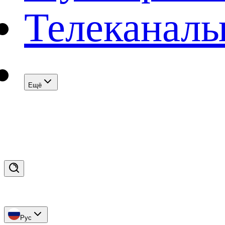
Телеканал
Eщё
Рус