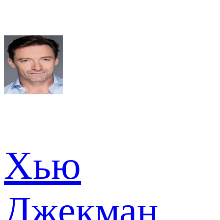
Хью
Джекман