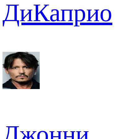
ДиКаприо
Джонни