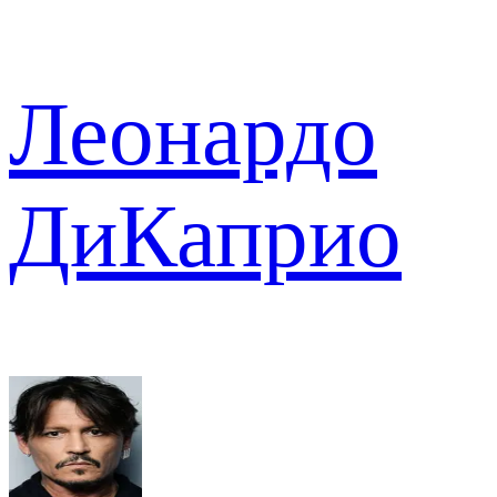
Леонардо
ДиКаприо