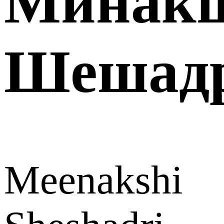
Минак
Шешад
Meenakshi