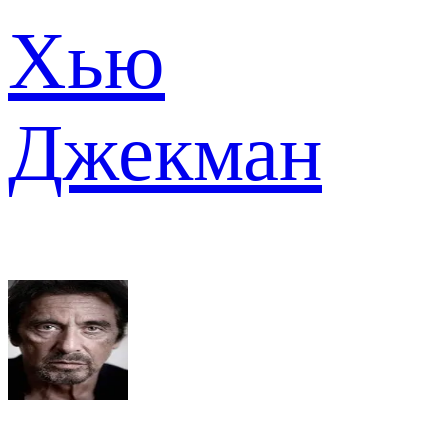
Хью
Джекман