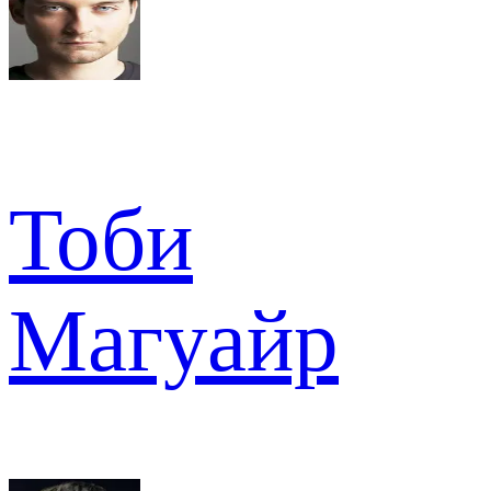
Тоби
Магуайр