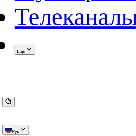
Телеканал
Eщё
Рус