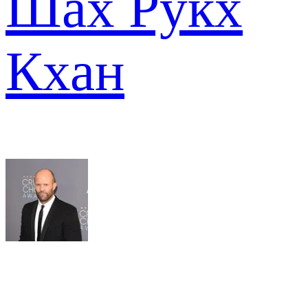
Шах Рукх
Кхан