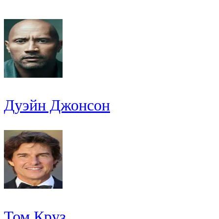
Дуэйн Джонсон
Том Круз