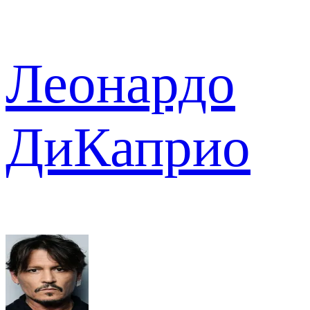
Леонардо
ДиКаприо