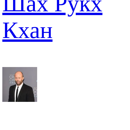
Шах Рукх
Кхан