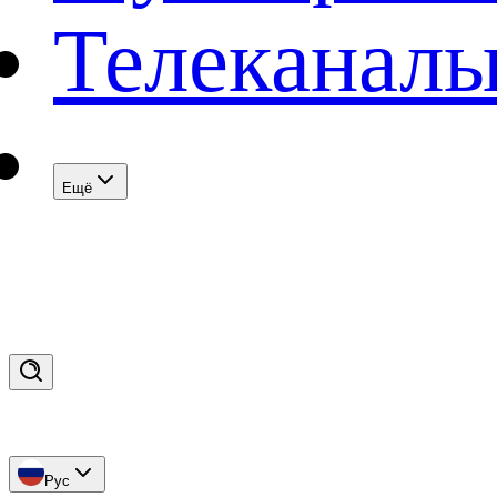
Телеканал
Eщё
Рус