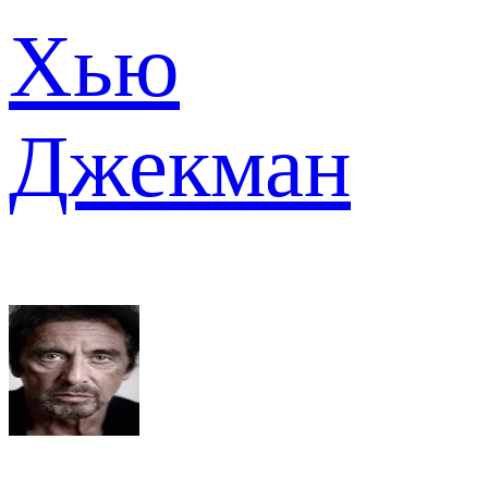
Хью
Джекман