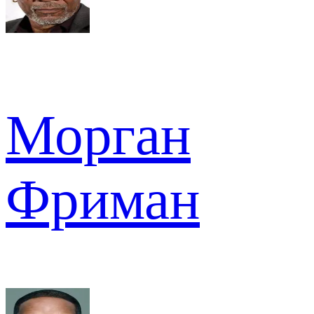
Морган
Фриман