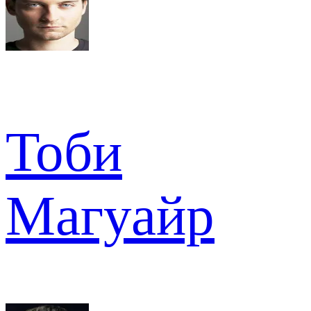
Тоби
Магуайр