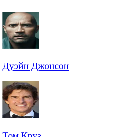
Дуэйн Джонсон
Том Круз