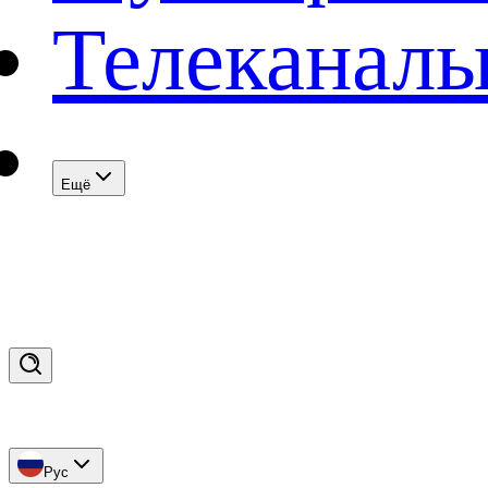
Телеканал
Eщё
Рус