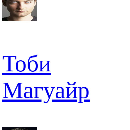
Тоби
Магуайр