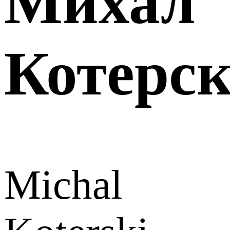
Михал
Котерс
Michal