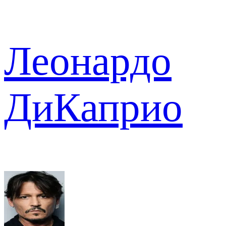
Леонардо
ДиКаприо