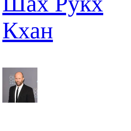
Шах Рукх
Кхан