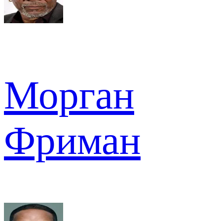
Морган
Фриман