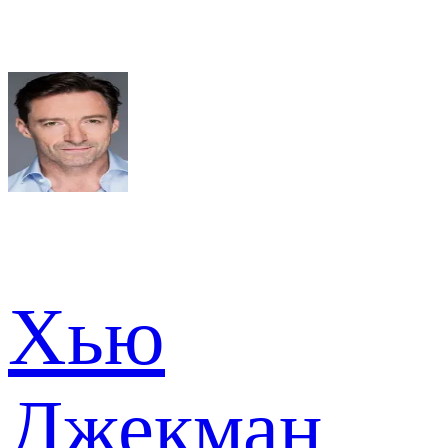
Хью
Джекман