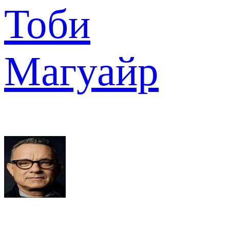
Тоби
Магуайр