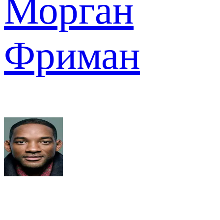
Морган
Фриман