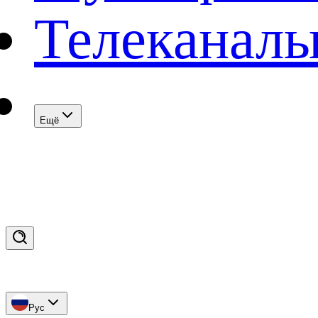
Телеканал
Eщё
Рус