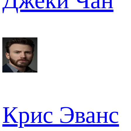
Джеки Чан
Крис Эванс