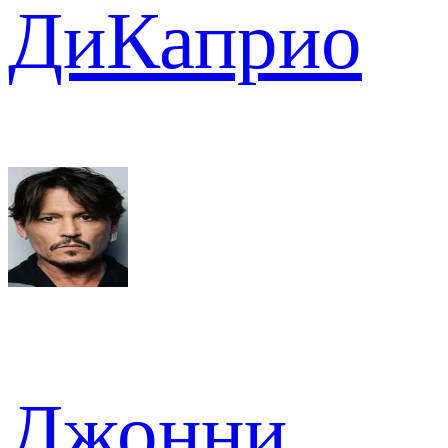
ДиКаприо
Джонни