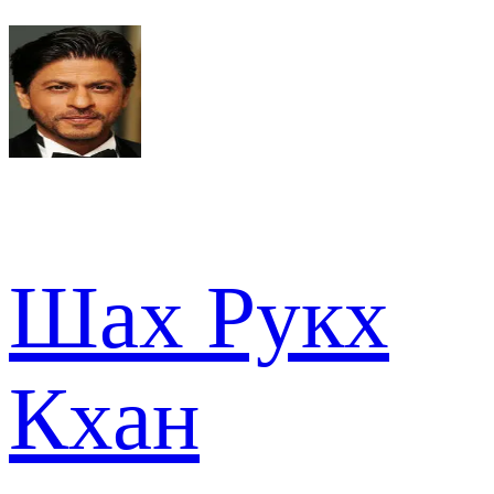
Шах Рукх
Кхан