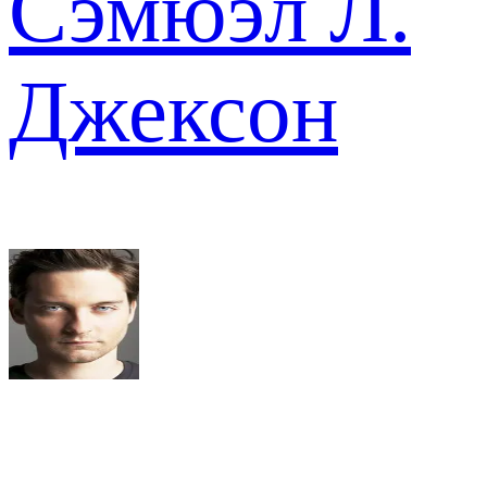
Сэмюэл Л.
Джексон