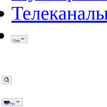
Телеканал
Eщё
Рус