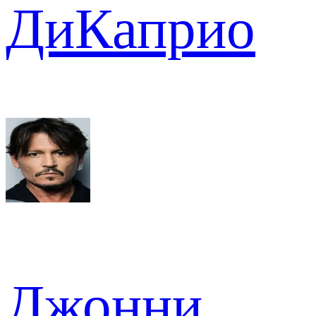
ДиКаприо
Джонни