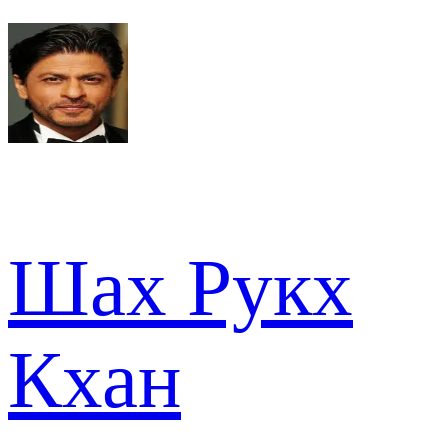
Шах Рукх
Кхан