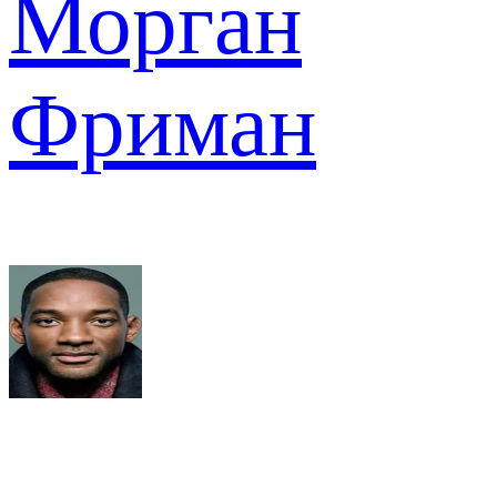
Морган
Фриман