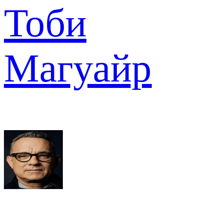
Тоби
Магуайр