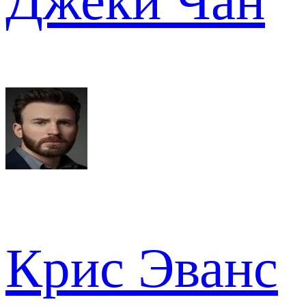
Джеки Чан
Крис Эванс