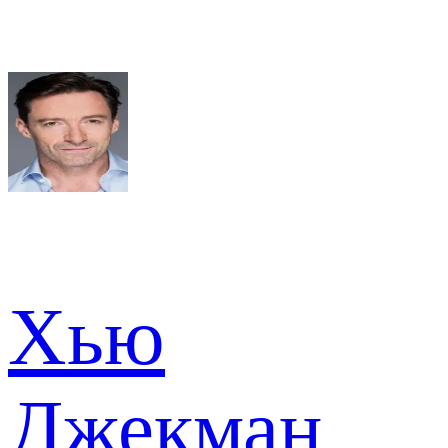
Хью
Джекман