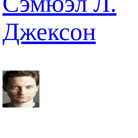
Сэмюэл Л.
Джексон