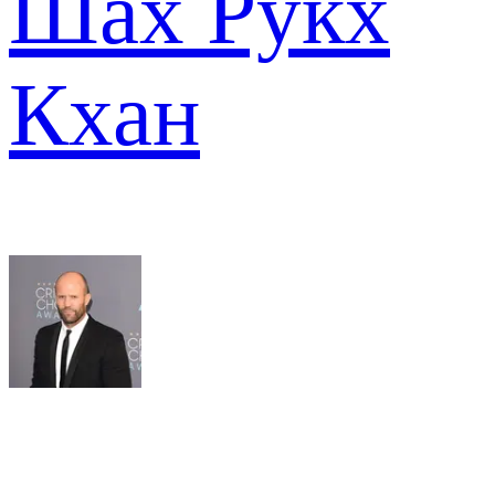
Шах Рукх
Кхан