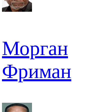
Морган
Фриман