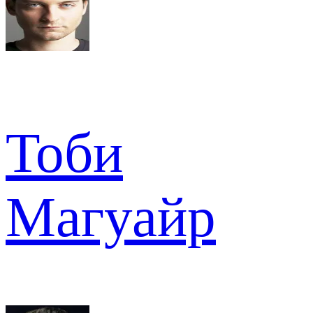
Тоби
Магуайр