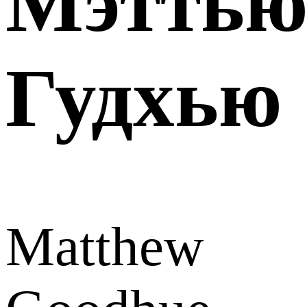
Мэтть
Гудхью
Matthew