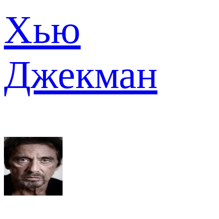
Хью
Джекман