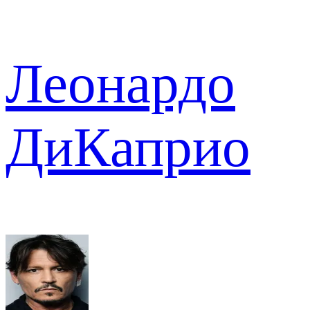
Леонардо
ДиКаприо