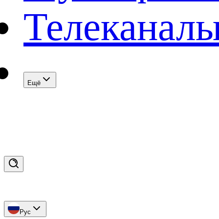
Телеканал
Eщё
Рус