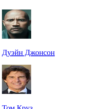
Дуэйн Джонсон
Том Круз