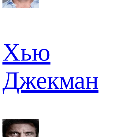
Хью
Джекман