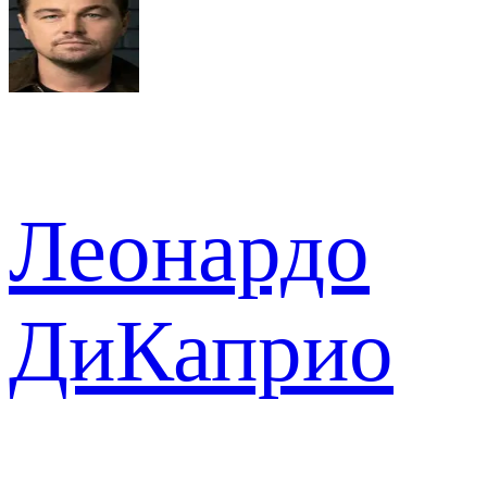
Леонардо
ДиКаприо