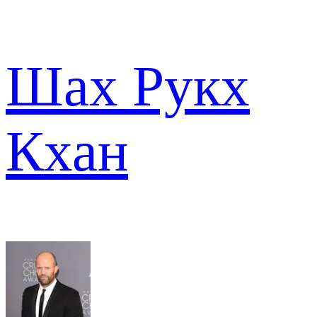
Шах Рукх
Кхан