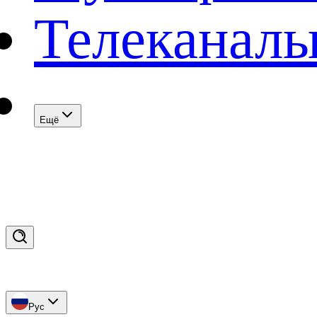
Телеканал
Eщё
Рус