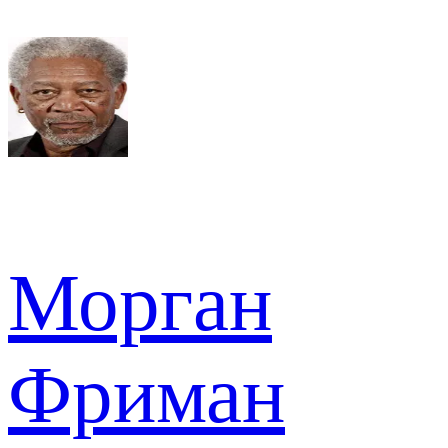
Морган
Фриман