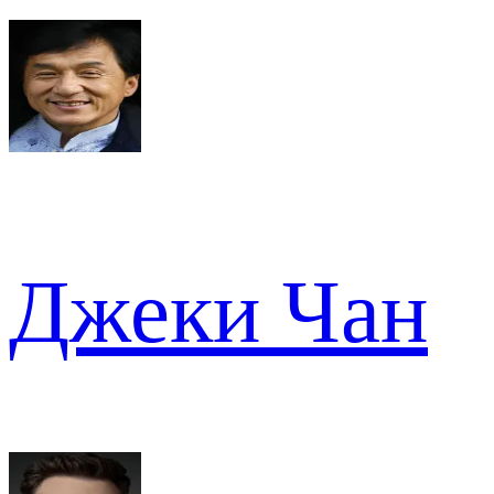
Джеки Чан