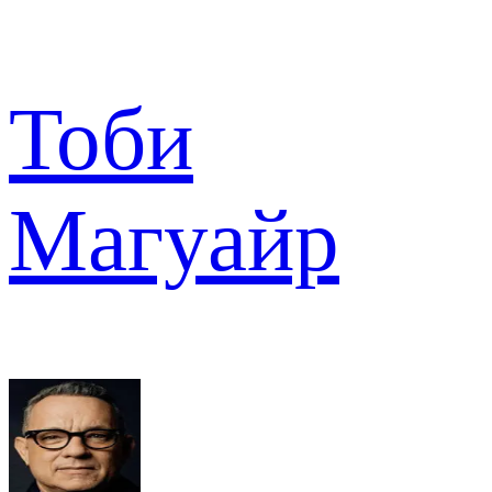
Тоби
Магуайр