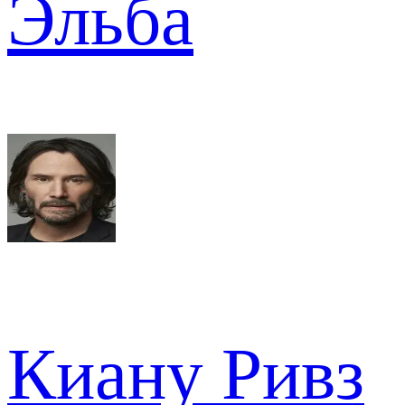
Эльба
Киану Ривз