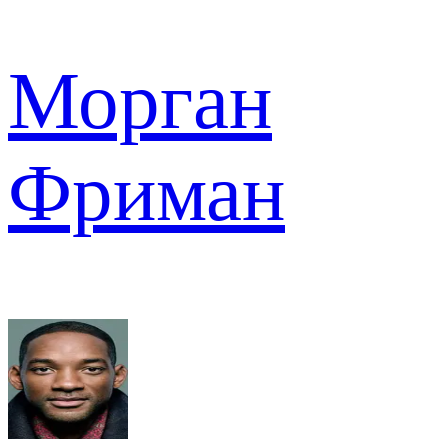
Морган
Фриман