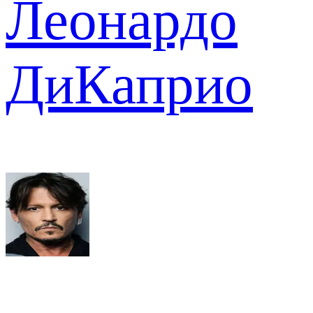
Леонардо
ДиКаприо