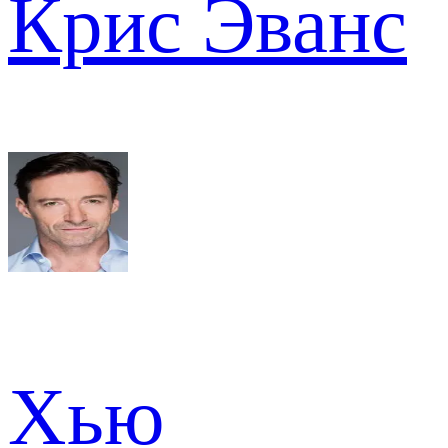
Крис Эванс
Хью