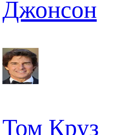
Джонсон
Том Круз