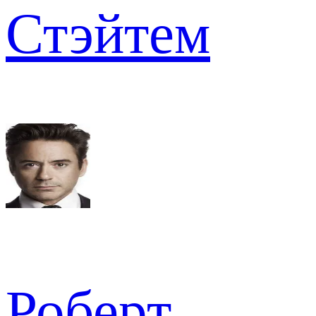
Стэйтем
Роберт