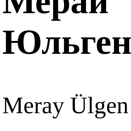
Мерай
Юльге
Meray Ülgen