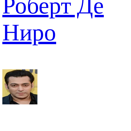
Роберт Де
Ниро