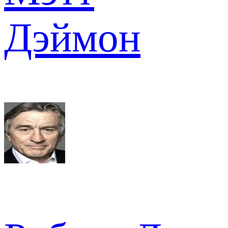
Дэймон