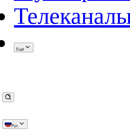
Телеканал
Eщё
Рус