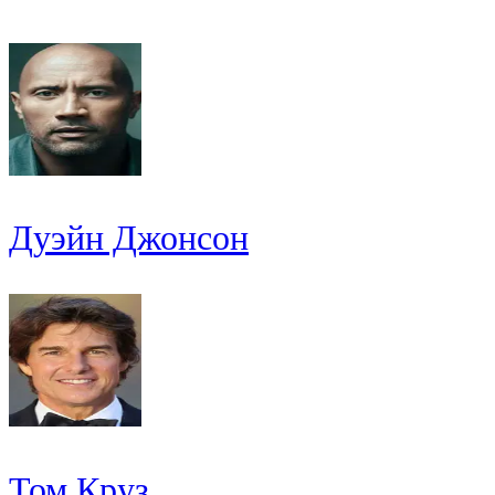
Дуэйн Джонсон
Том Круз