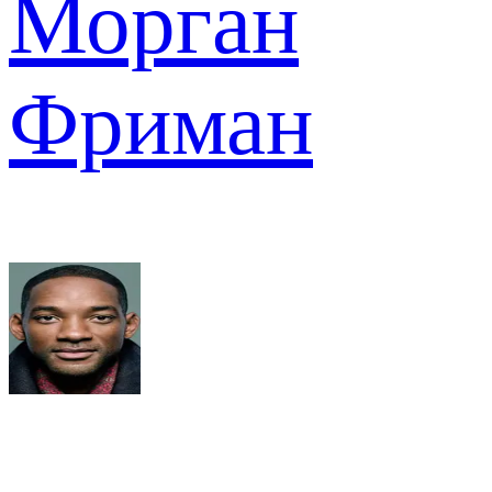
Морган
Фриман