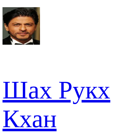
Шах Рукх
Кхан