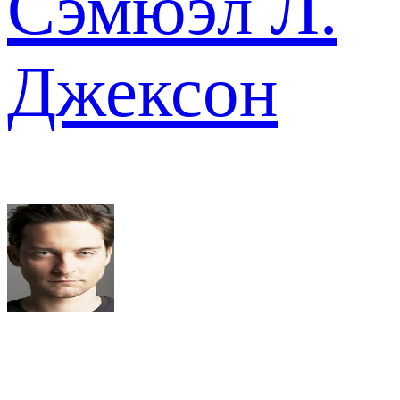
Сэмюэл Л.
Джексон