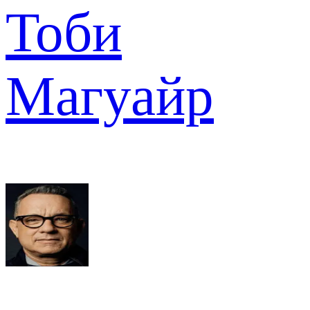
Тоби
Магуайр