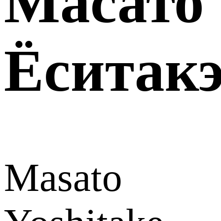
Масато
Ёситак
Masato