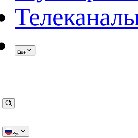
Телеканал
Eщё
Рус