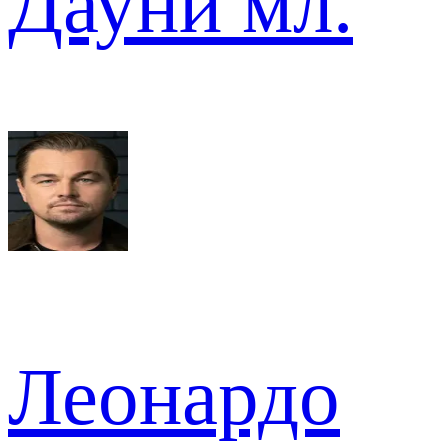
Дауни мл.
Леонардо