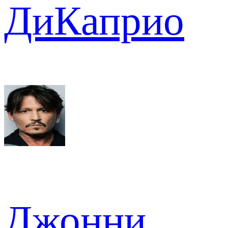
ДиКаприо
Джонни