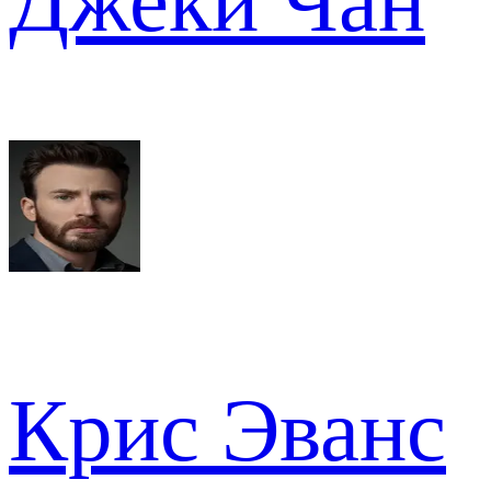
Джеки Чан
Крис Эванс