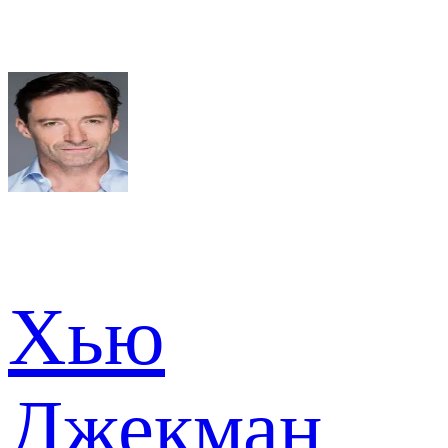
Хью
Джекман