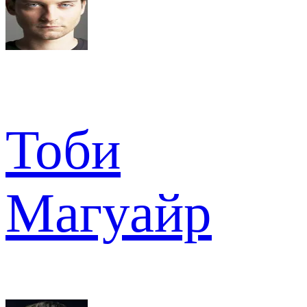
Тоби
Магуайр