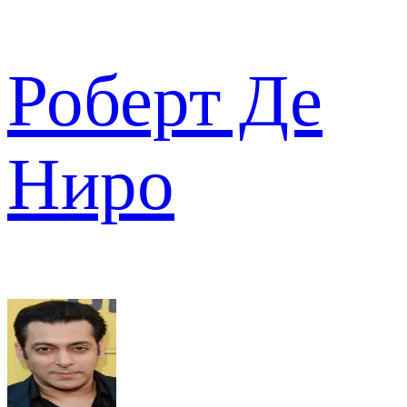
Роберт Де
Ниро