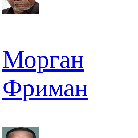
Морган
Фриман