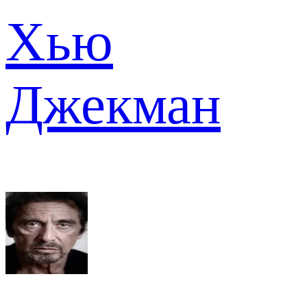
Хью
Джекман