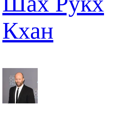
Шах Рукх
Кхан