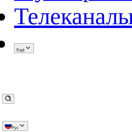
Телеканал
Eщё
Рус