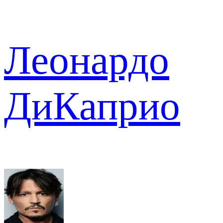
Леонардо
ДиКаприо