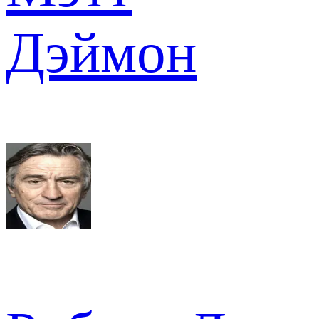
Дэймон