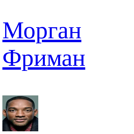
Морган
Фриман