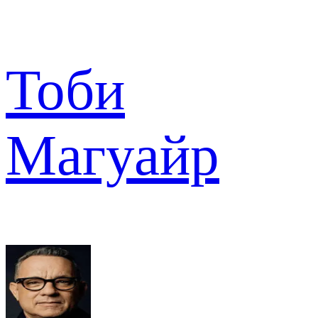
Тоби
Магуайр