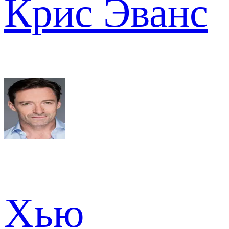
Крис Эванс
Хью