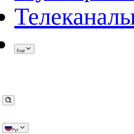
Телеканал
Eщё
Рус