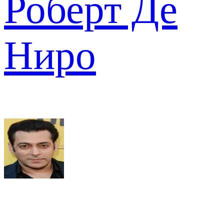
Роберт Де
Ниро