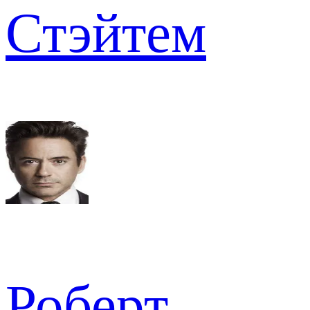
Стэйтем
Роберт