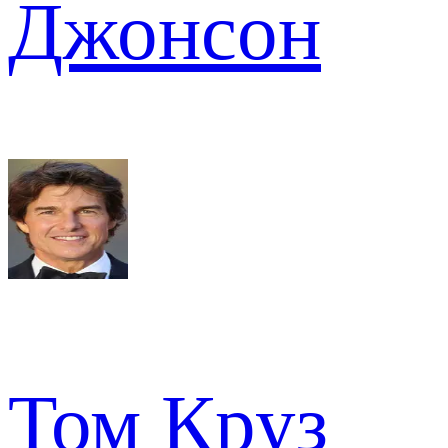
Джонсон
Том Круз