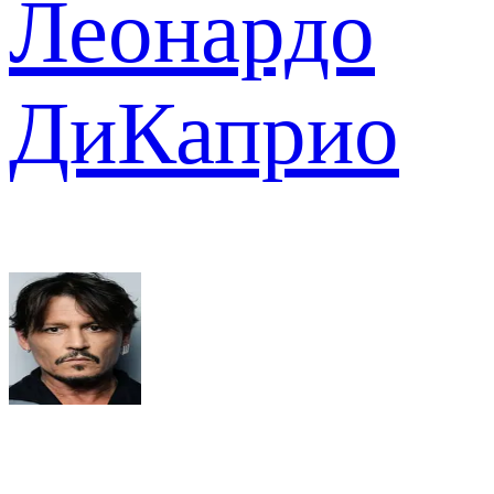
Леонардо
ДиКаприо