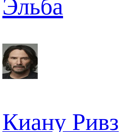
Эльба
Киану Ривз