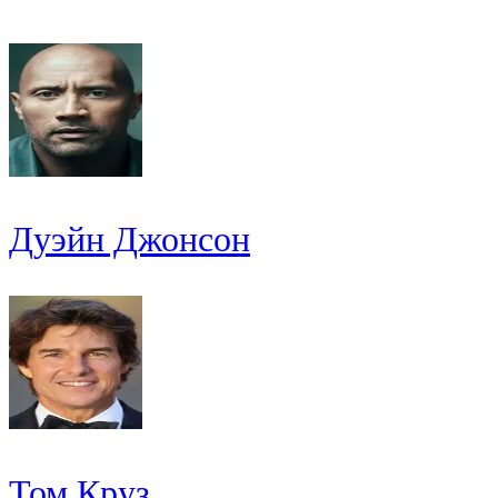
Дуэйн Джонсон
Том Круз