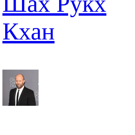
Шах Рукх
Кхан