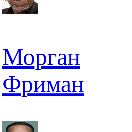
Морган
Фриман