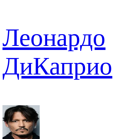
Леонардо
ДиКаприо