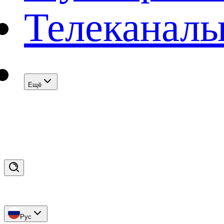
Телеканал
Eщё
Рус