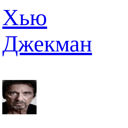
Хью
Джекман