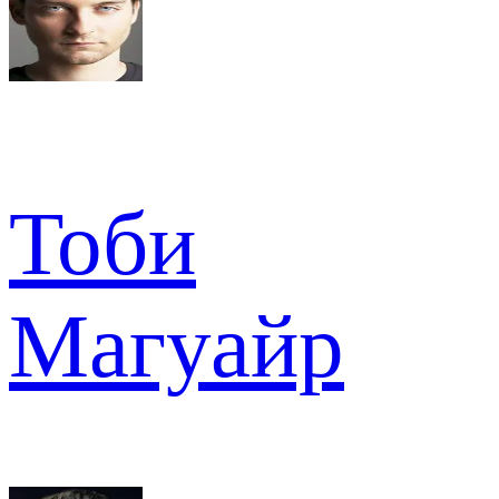
Тоби
Магуайр