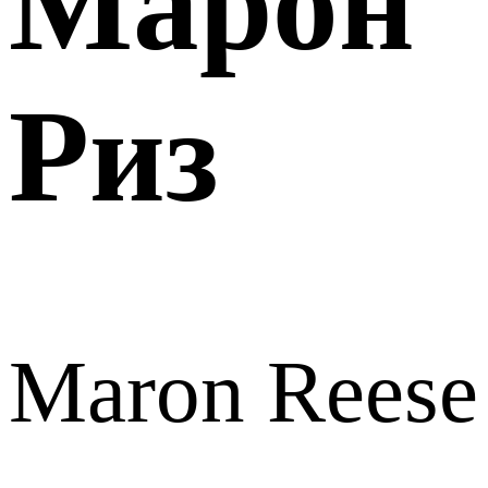
Марон
Риз
Maron Reese