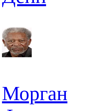
Морган