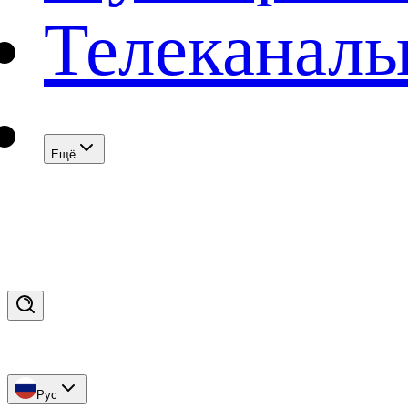
Телеканал
Eщё
Рус