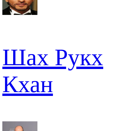
Шах Рукх
Кхан