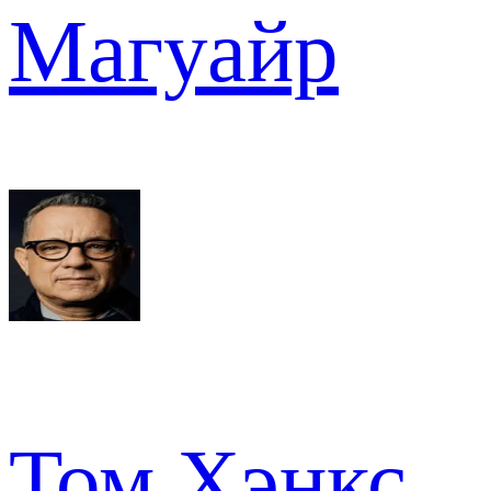
Магуайр
Том Хэнкс