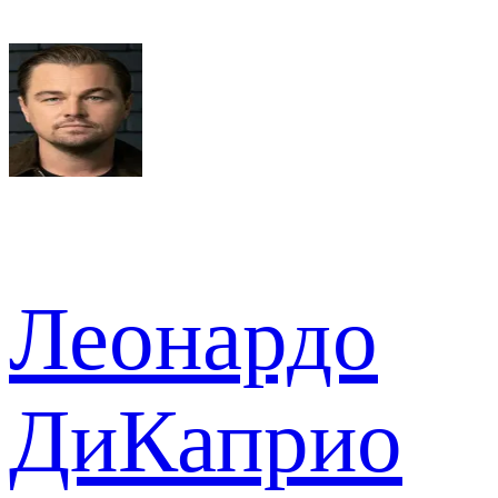
Леонардо
ДиКаприо