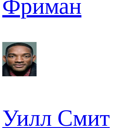
Фриман
Уилл Смит