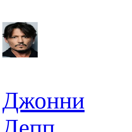
Джонни
Депп