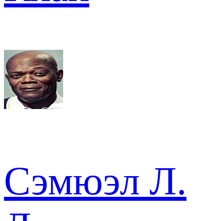
Сэмюэл Л.