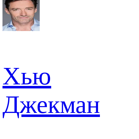
Хью
Джекман