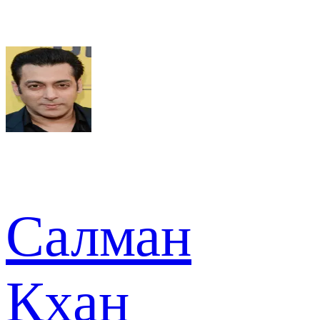
Салман
Кхан