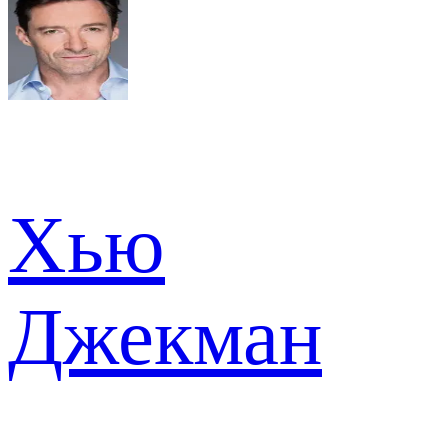
Хью
Джекман