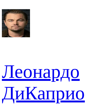
Леонардо
ДиКаприо