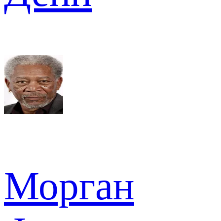
Морган