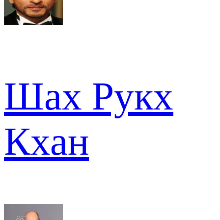
Шах Рукх
Кхан