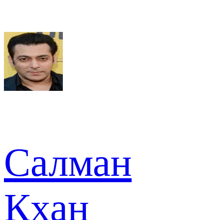
Салман
Кхан