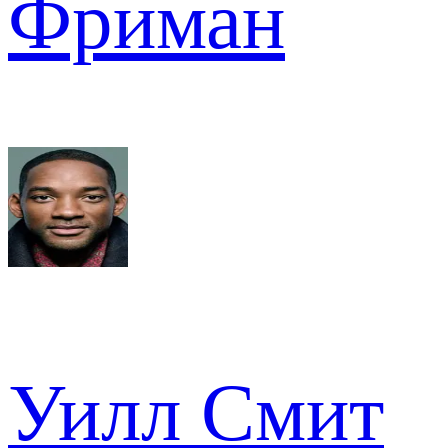
Фриман
Уилл Смит