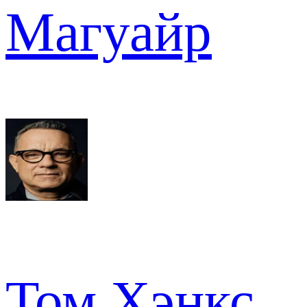
Магуайр
Том Хэнкс