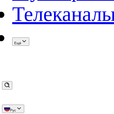
Телеканал
Eщё
Рус