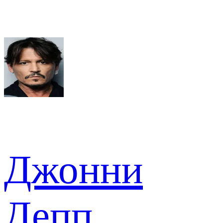
Джонни
Депп