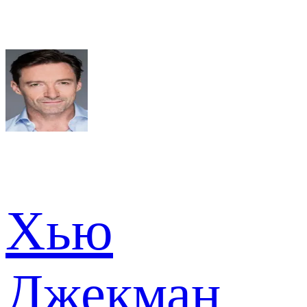
Хью
Джекман