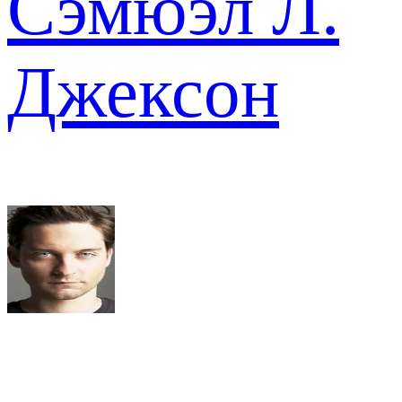
Сэмюэл Л.
Джексон