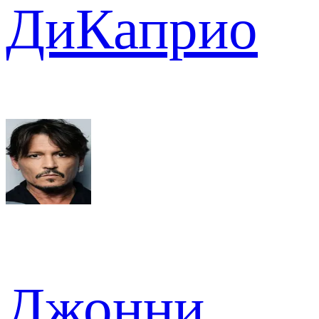
ДиКаприо
Джонни