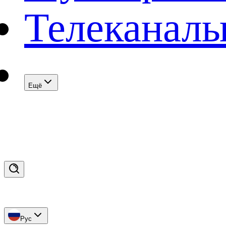
Телеканал
Eщё
Рус