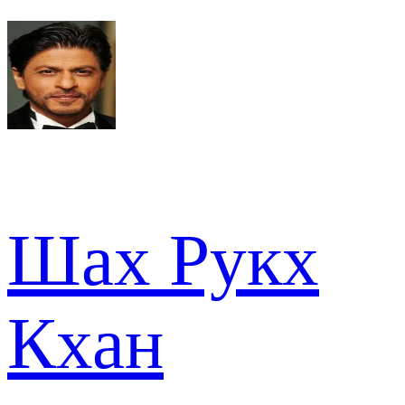
Шах Рукх
Кхан