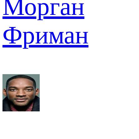
Морган
Фриман