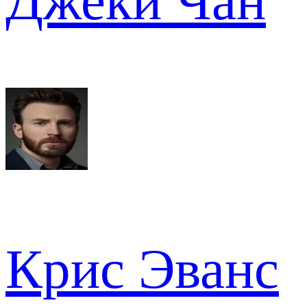
Джеки Чан
Крис Эванс