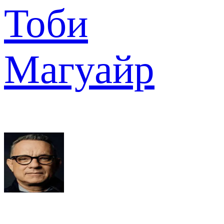
Тоби
Магуайр