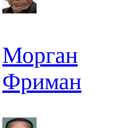
Морган
Фриман