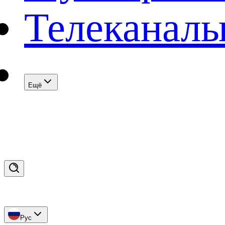
Телеканал
Eщё
Рус