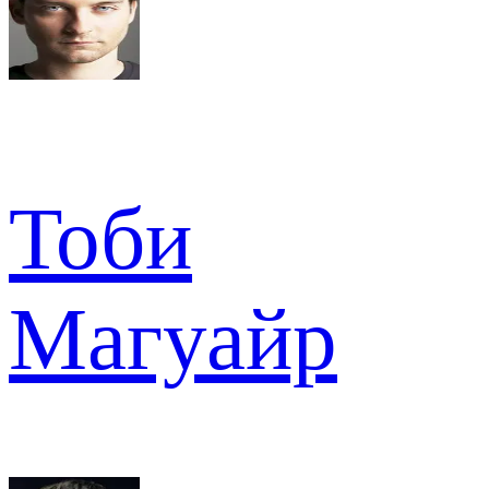
Тоби
Магуайр