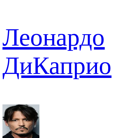
Леонардо
ДиКаприо