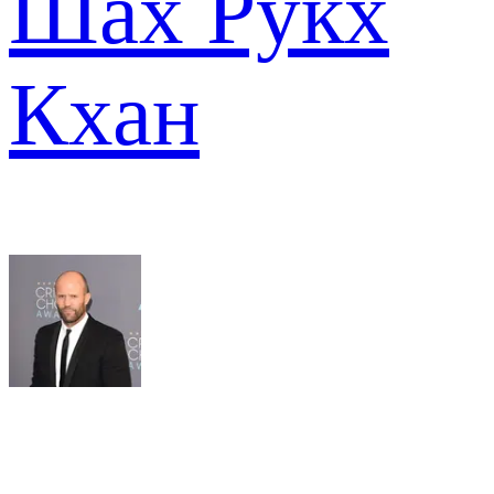
Шах Рукх
Кхан