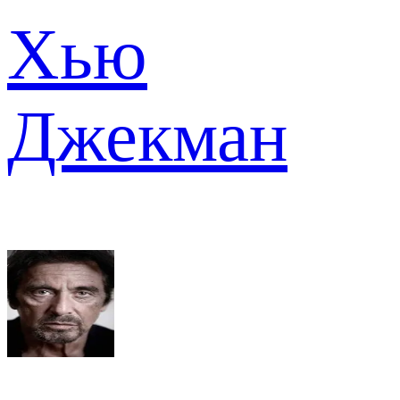
Хью
Джекман