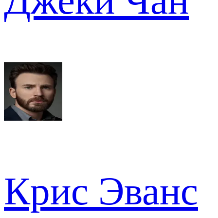
Джеки Чан
Крис Эванс