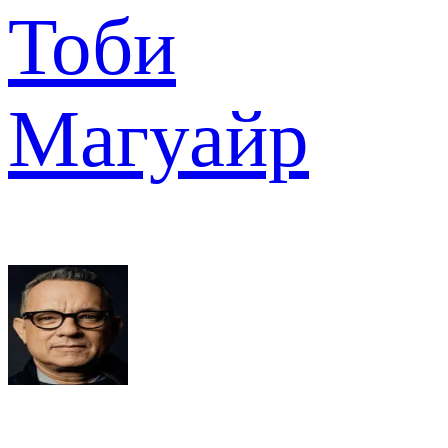
Тоби
Магуайр