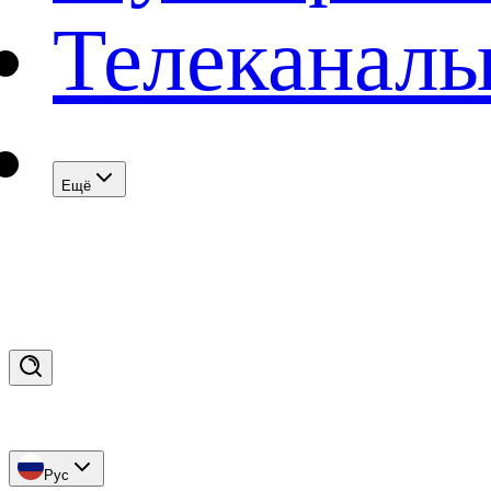
Телеканал
Eщё
Рус