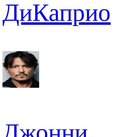
ДиКаприо
Джонни