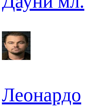
Дауни мл.
Леонардо