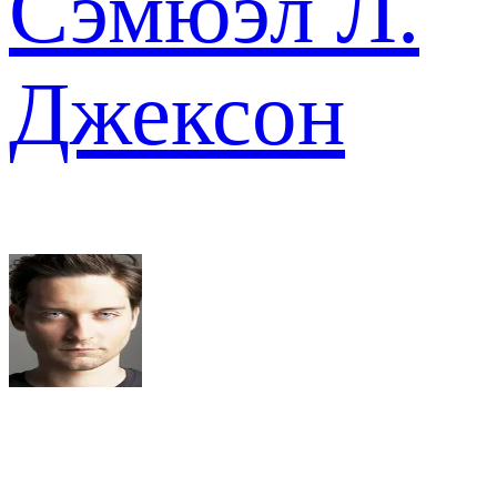
Сэмюэл Л.
Джексон