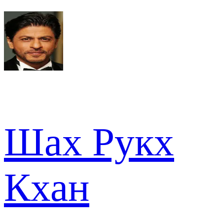
Шах Рукх
Кхан