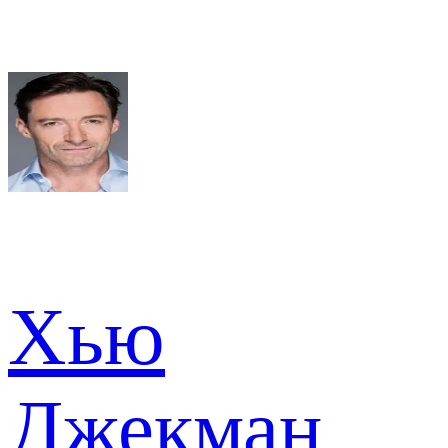
Хью
Джекман