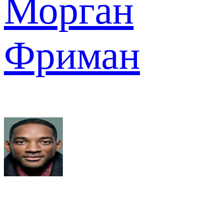
Морган
Фриман