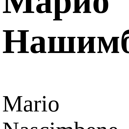
Марио
Нашимб
Mario