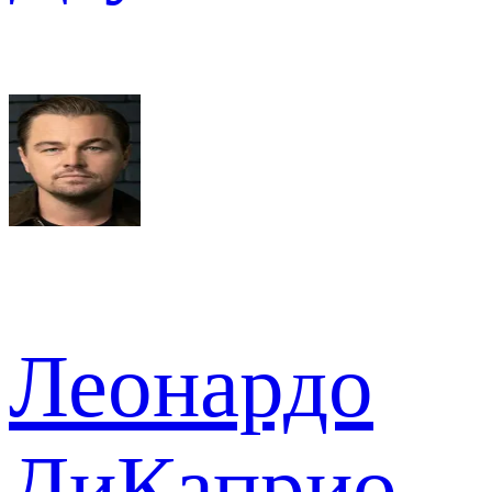
Леонардо
ДиКаприо