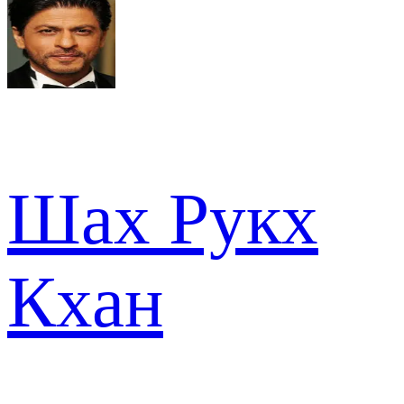
Шах Рукх
Кхан