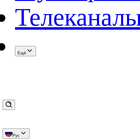
Телеканал
Eщё
Рус