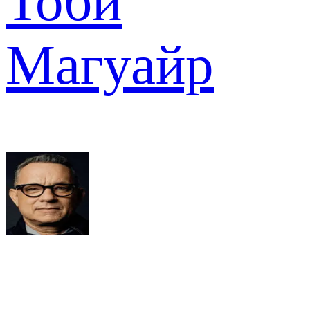
Тоби
Магуайр