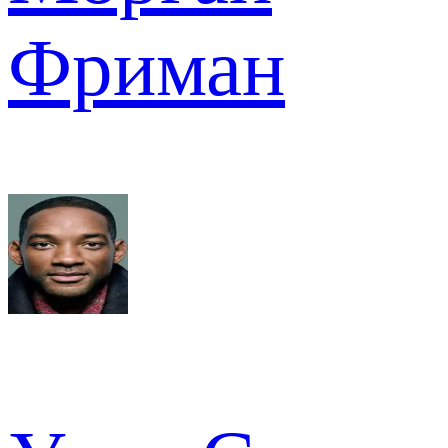
Фриман