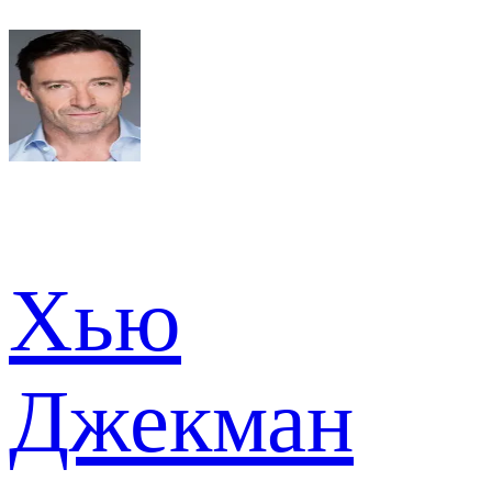
Хью
Джекман