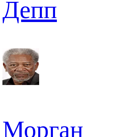
Депп
Морган