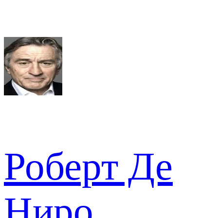
Роберт Де
Ниро