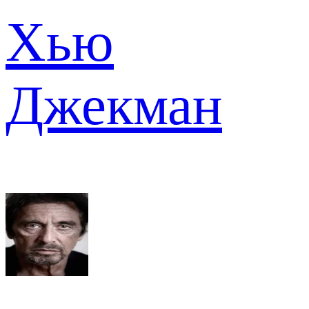
Хью
Джекман