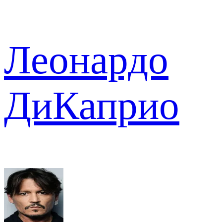
Леонардо
ДиКаприо