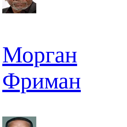
Морган
Фриман