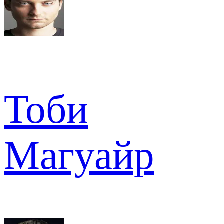
Тоби
Магуайр