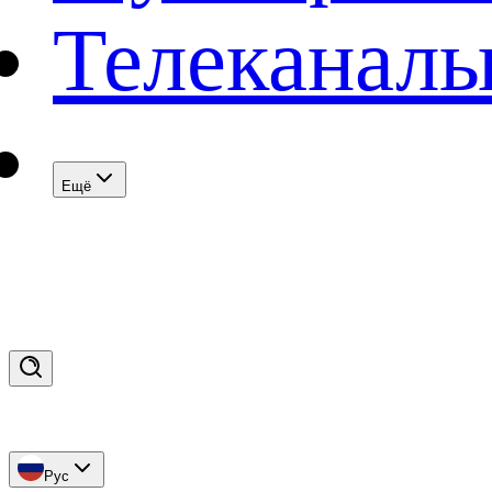
Телеканал
Eщё
Рус