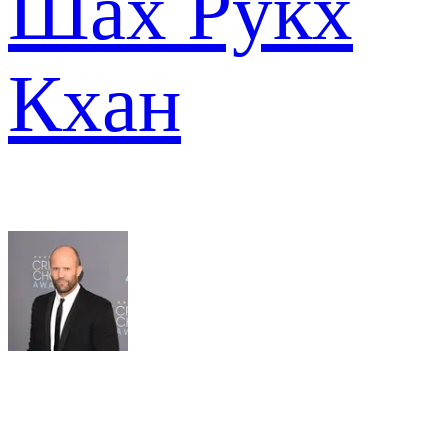
Шах Рукх
Кхан