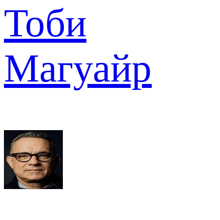
Тоби
Магуайр