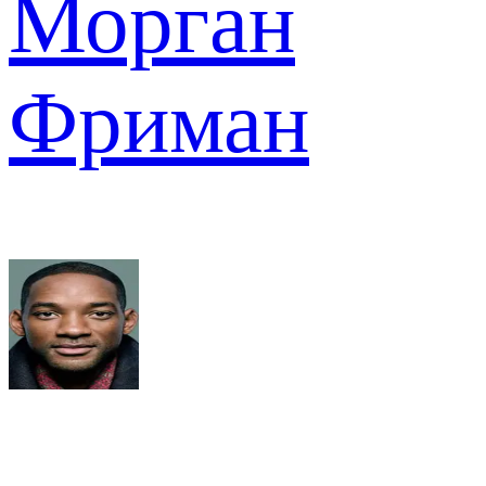
Морган
Фриман