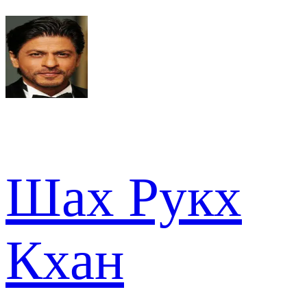
Шах Рукх
Кхан