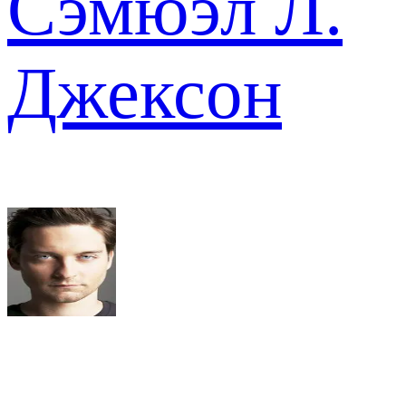
Сэмюэл Л.
Джексон