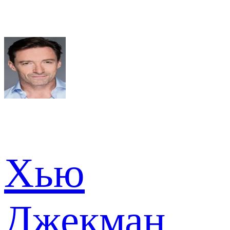
Хью
Джекман