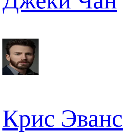
Джеки Чан
Крис Эванс