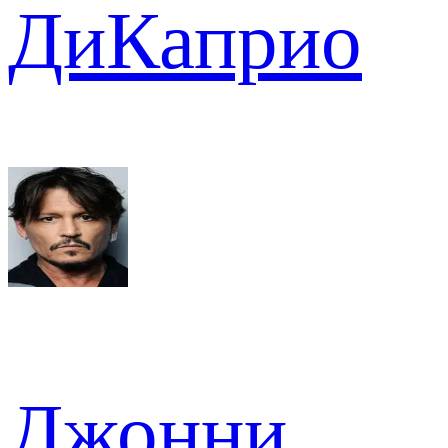
ДиКаприо
Джонни