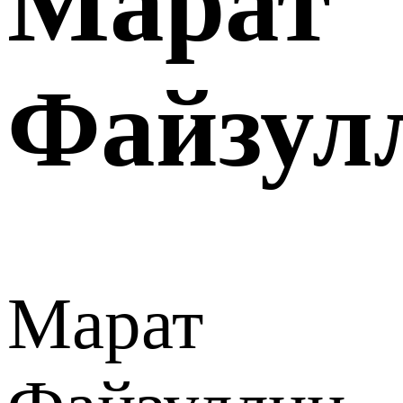
Марат
Файзул
Марат