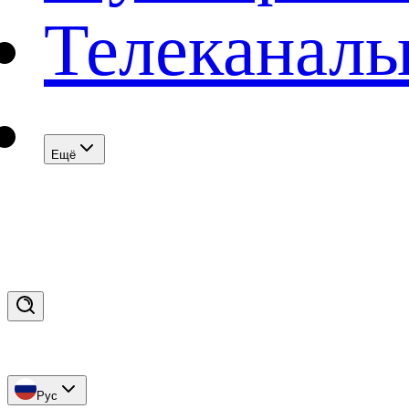
Телеканал
Eщё
Рус