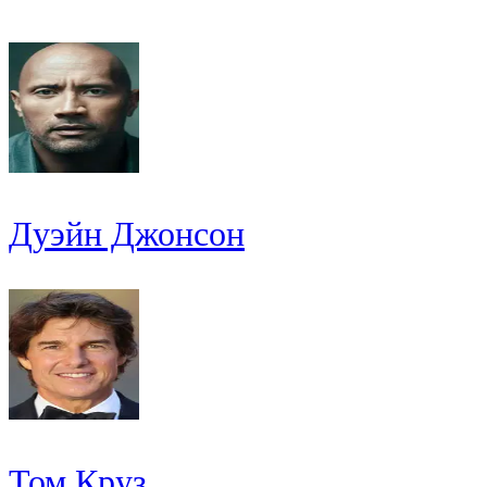
Дуэйн Джонсон
Том Круз