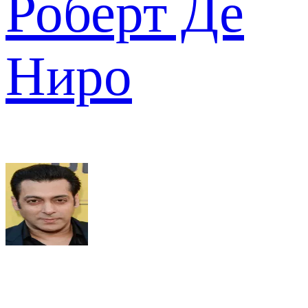
Роберт Де
Ниро