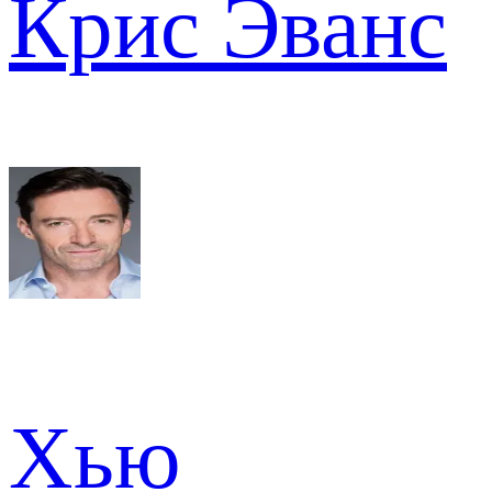
Крис Эванс
Хью