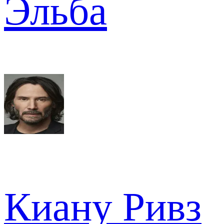
Эльба
Киану Ривз