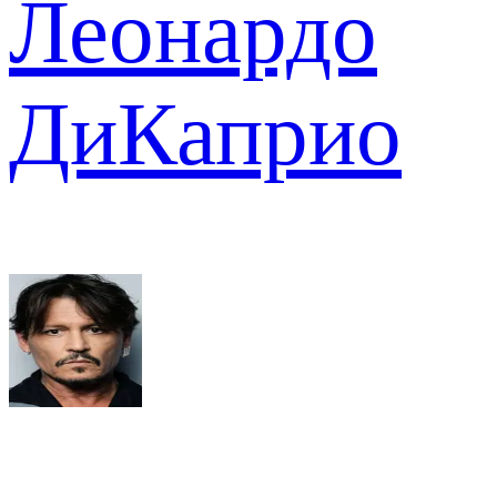
Леонардо
ДиКаприо