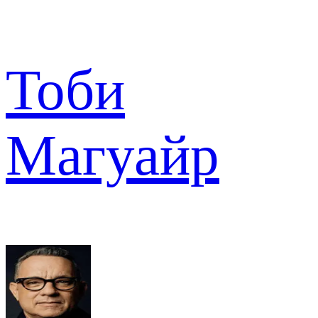
Тоби
Магуайр