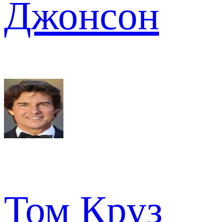
Джонсон
Том Круз