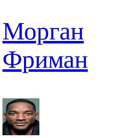
Морган
Фриман