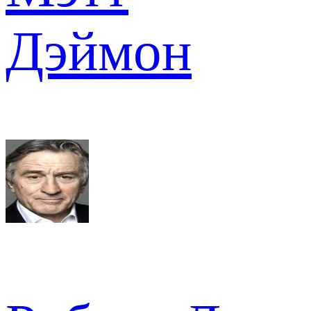
Дэймон