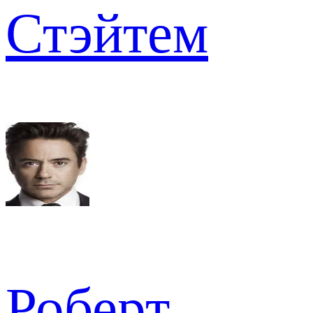
Стэйтем
Роберт