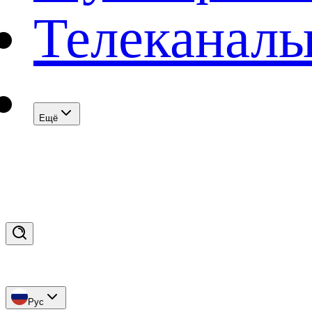
Телеканал
Eщё
Рус