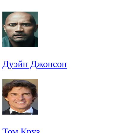
Дуэйн Джонсон
Том Круз