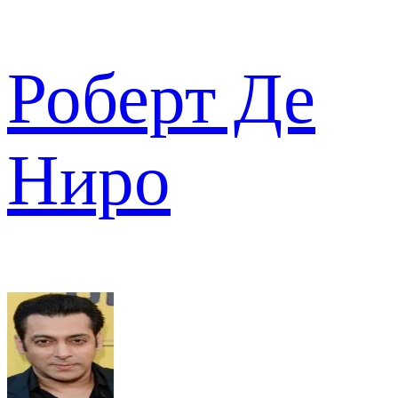
Роберт Де
Ниро