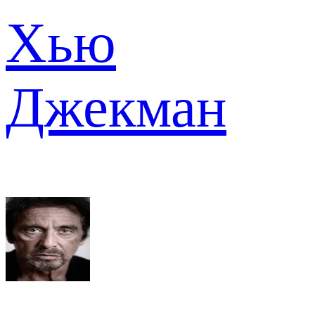
Хью
Джекман