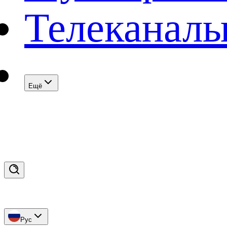
Телеканал
Eщё
Рус