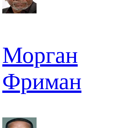
Морган
Фриман