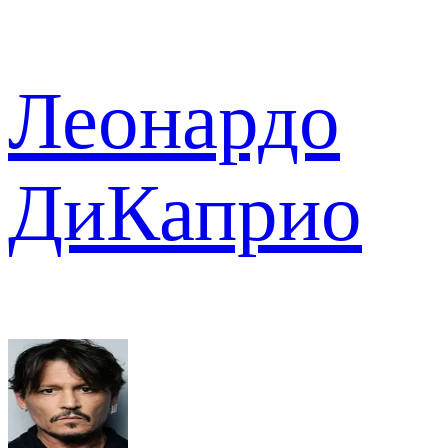
Леонардо
ДиКаприо