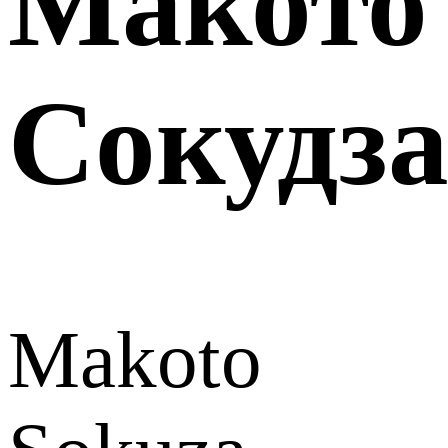
Макото
Сокудз
Makoto