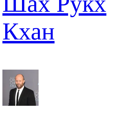
Шах Рукх
Кхан