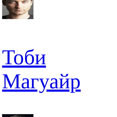
Тоби
Магуайр