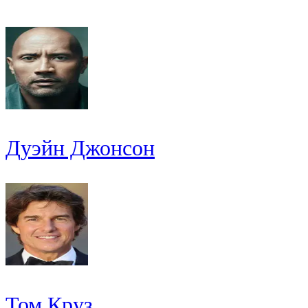
Дуэйн Джонсон
Том Круз