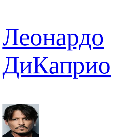
Леонардо
ДиКаприо