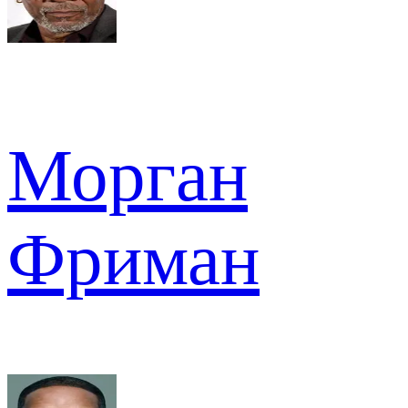
Морган
Фриман