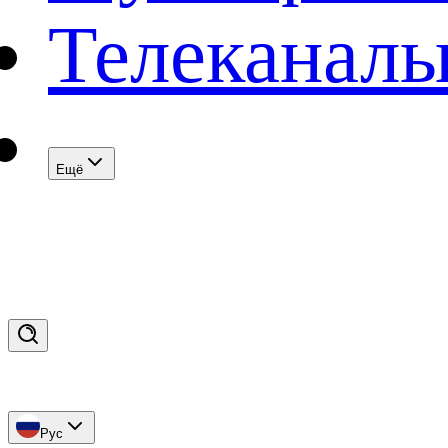
Телеканал
Eщё
Рус