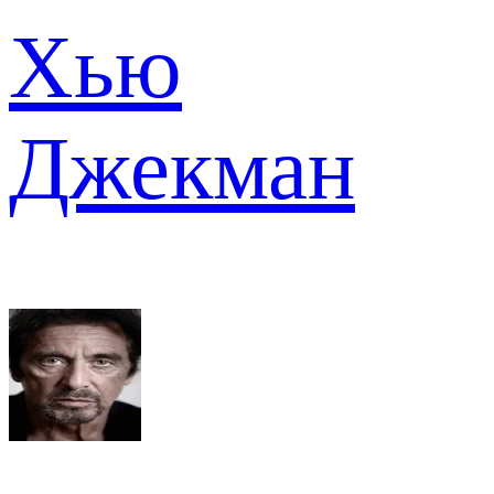
Хью
Джекман