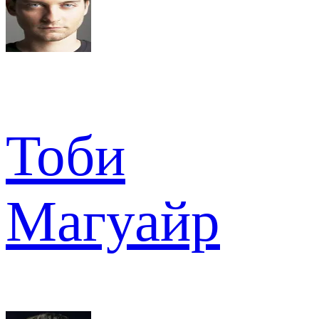
Тоби
Магуайр