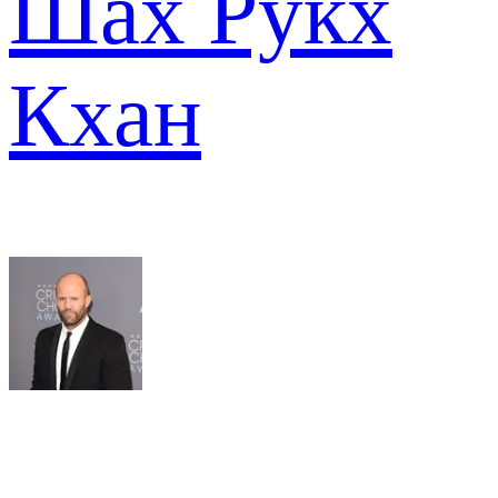
Шах Рукх
Кхан