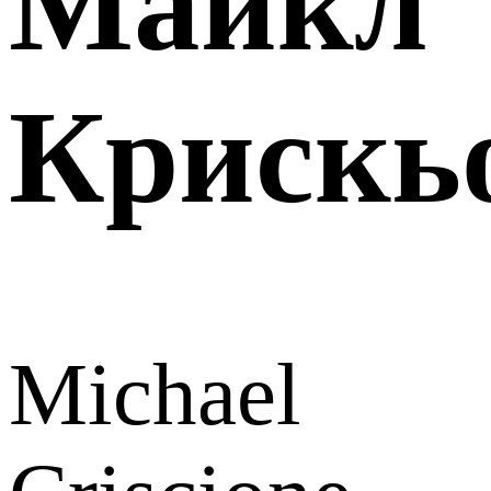
Майкл
Крискь
Michael