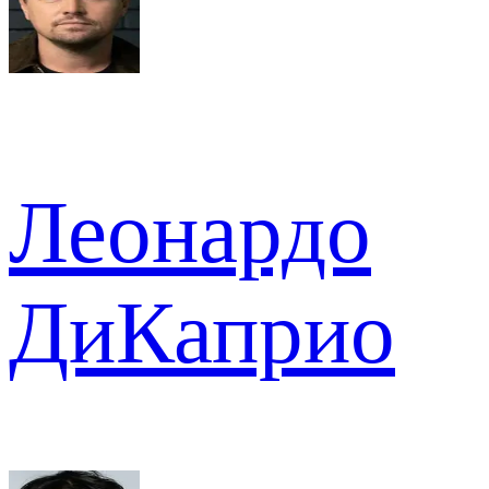
Леонардо
ДиКаприо