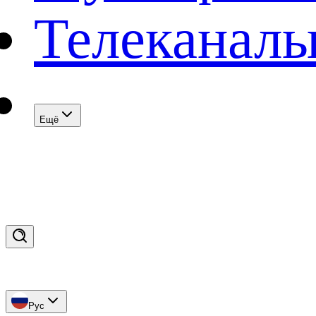
Телеканал
Eщё
Рус