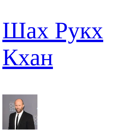
Шах Рукх
Кхан