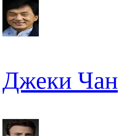
Джеки Чан