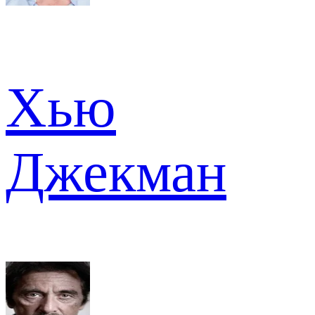
Хью
Джекман