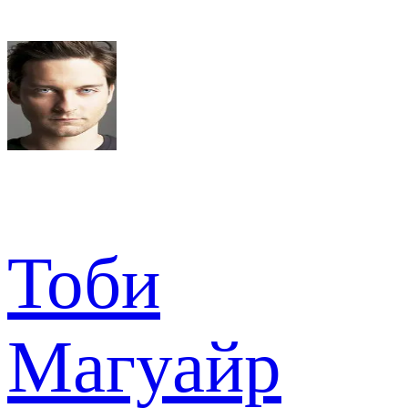
Тоби
Магуайр