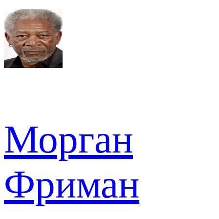
Морган
Фриман