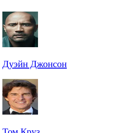
Дуэйн Джонсон
Том Круз