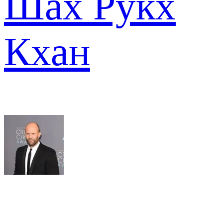
Шах Рукх
Кхан