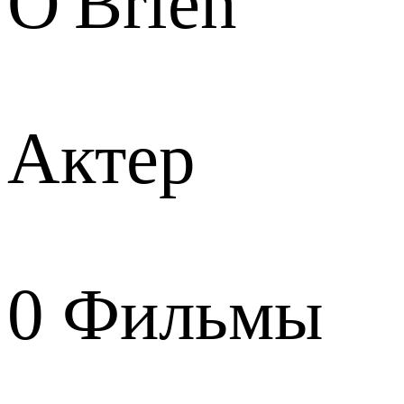
O'Brien
Актер
0
Фильмы