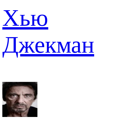
Хью
Джекман