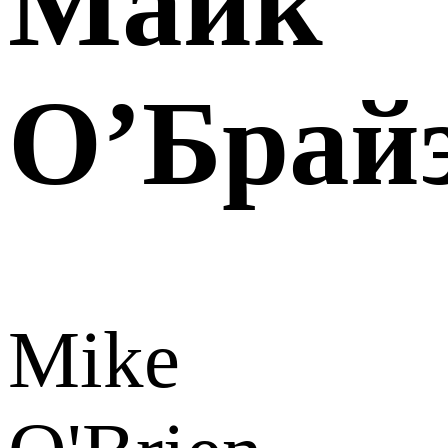
Майк
О’Брай
Mike