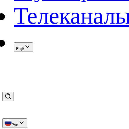
Телеканал
Eщё
Рус