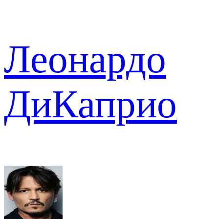
Леонардо
ДиКаприо