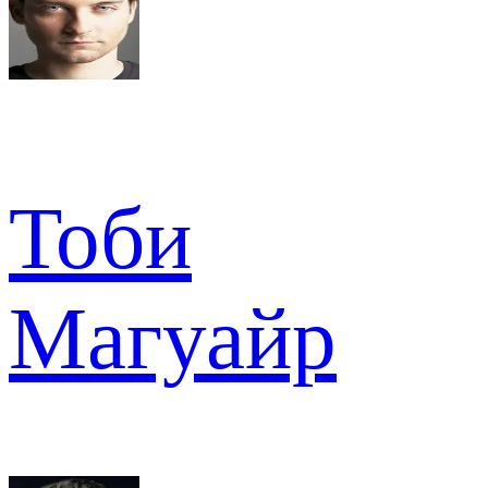
Тоби
Магуайр