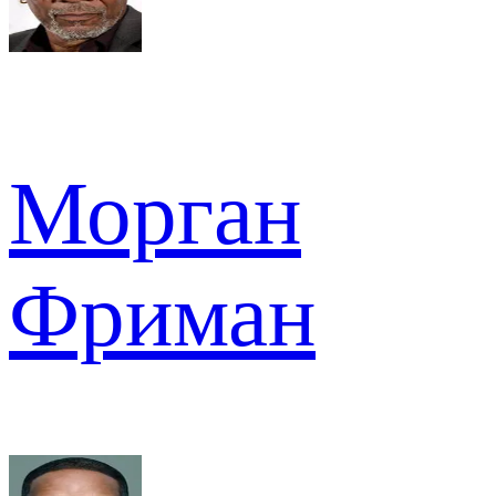
Морган
Фриман