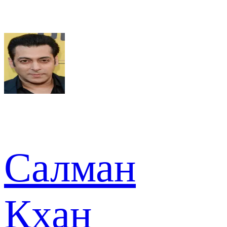
Салман
Кхан