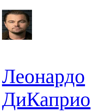
Леонардо
ДиКаприо