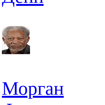
Морган