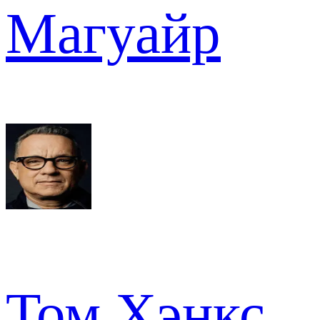
Магуайр
Том Хэнкс