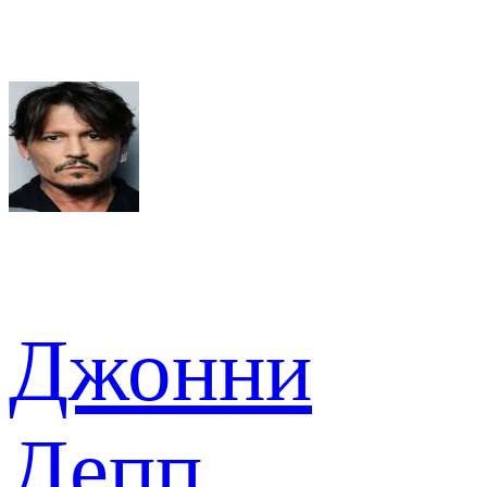
Джонни
Депп