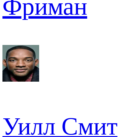
Фриман
Уилл Смит