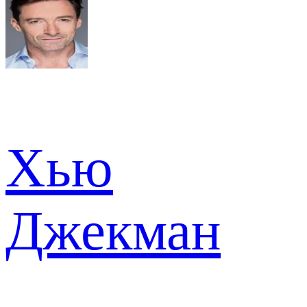
Хью
Джекман