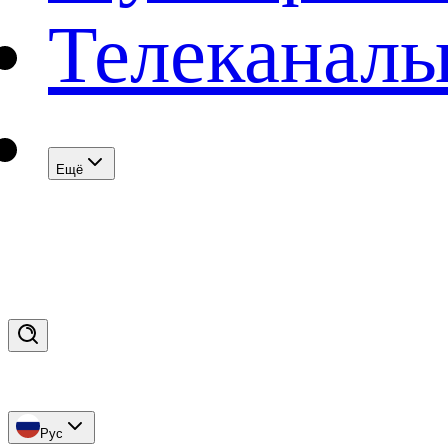
Телеканал
Eщё
Рус