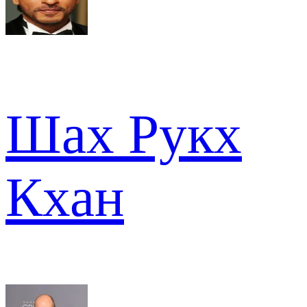
Шах Рукх
Кхан