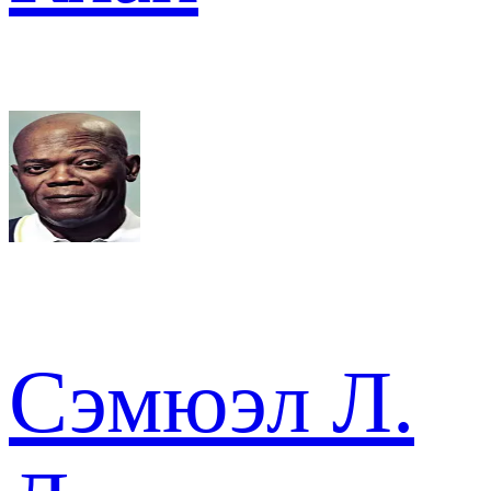
Сэмюэл Л.