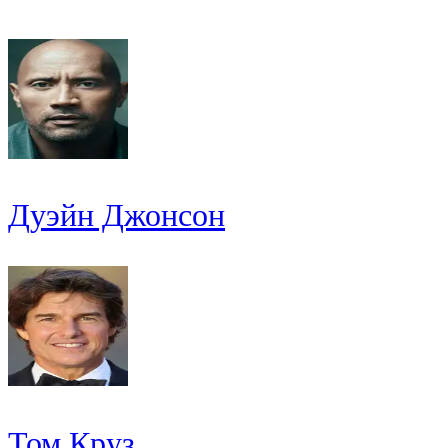
Дуэйн Джонсон
Том Круз