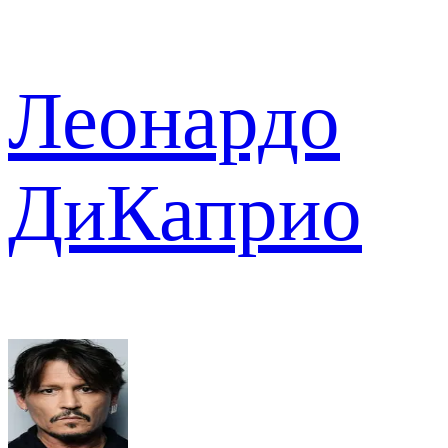
Леонардо
ДиКаприо