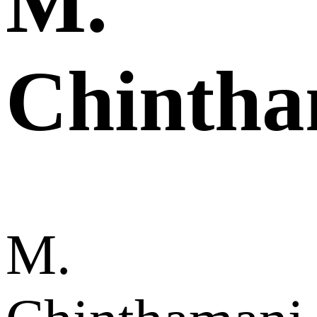
M.
Chintha
M.