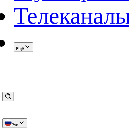
Телеканал
Eщё
Рус