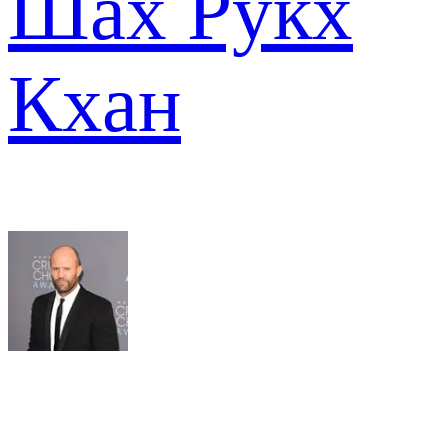
Шах Рукх
Кхан