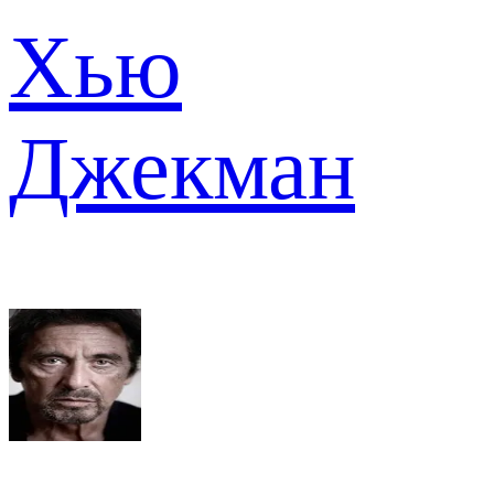
Хью
Джекман