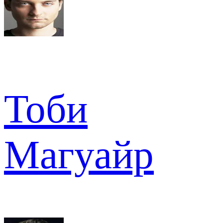
Тоби
Магуайр