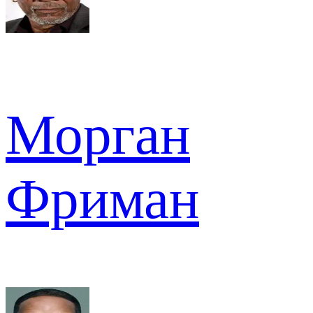
Морган
Фриман