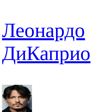
Леонардо
ДиКаприо