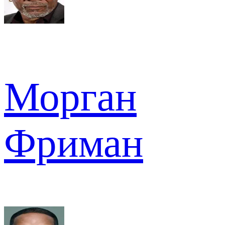
Морган
Фриман