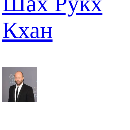
Шах Рукх
Кхан