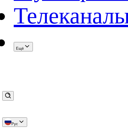
Телеканал
Eщё
Рус