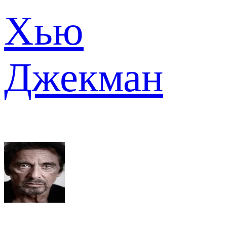
Хью
Джекман