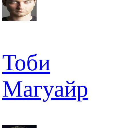
Тоби
Магуайр