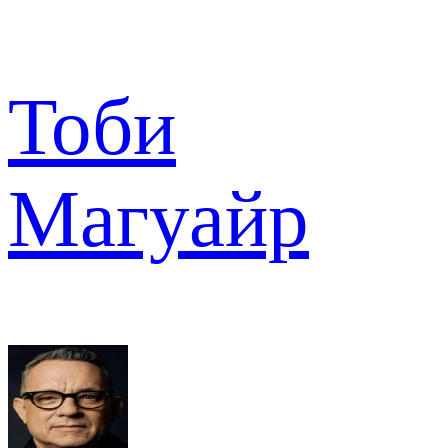
Тоби
Магуайр