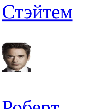
Стэйтем
Роберт