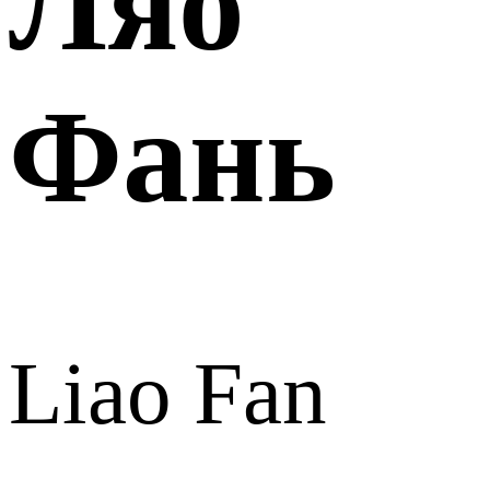
Ляо
Фань
Liao Fan