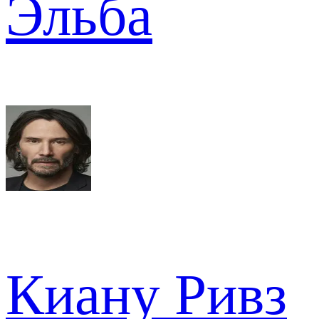
Эльба
Киану Ривз