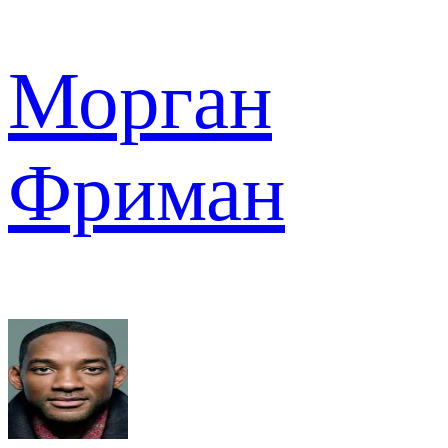
Морган
Фриман