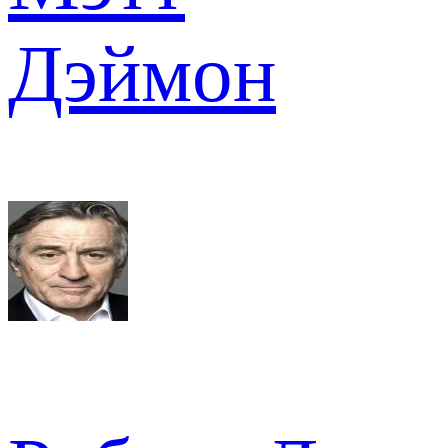
Дэймон