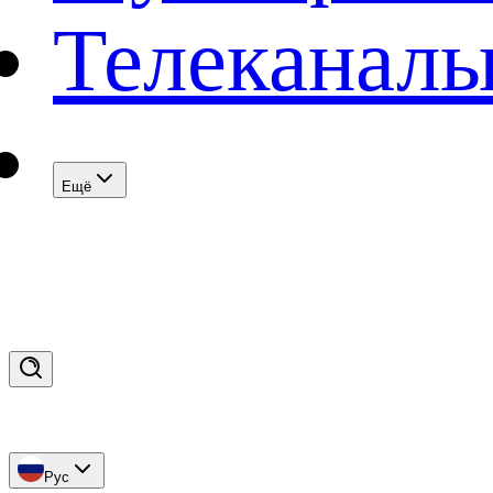
Телеканал
Eщё
Рус