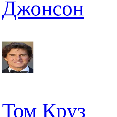
Джонсон
Том Круз