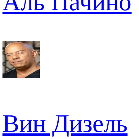
Аль Пачино
Вин Дизель