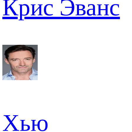
Крис Эванс
Хью