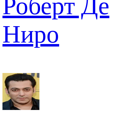
Роберт Де
Ниро