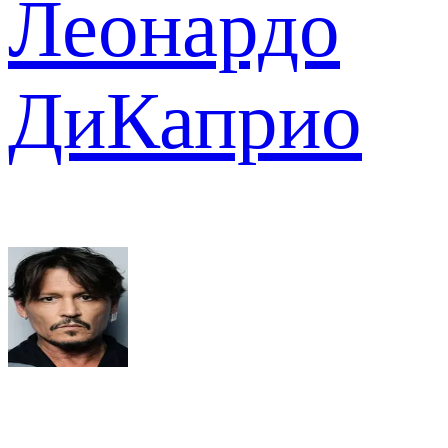
Леонардо
ДиКаприо